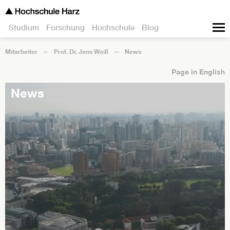
Studium
Forschung
Hochschule
Blog
Mitarbeiter
Prof. Dr. Jens Weiß
News
Page in English
News