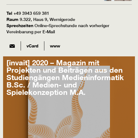
Tel
+49 3943 659 381
Raum
9.322, Haus 9, Wernigerode
Sprechzeiten
Online-Sprechstunde nach vorheriger
Vereinbarung per E-Mail
vCard
www
[invait] 2020 – Magazin mit
Projekten und Beiträgen aus den
Studiengängen Medieninformatik
B.Sc. / Medien- und
Spielekonzeption M.A.