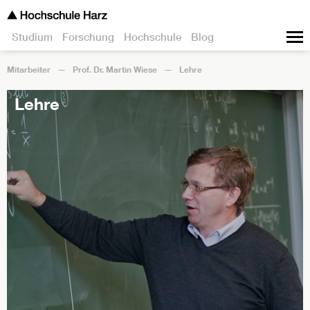
Studium
Forschung
Hochschule
Blog
Mitarbeiter
Prof. Dr. Martin Wiese
Lehre
Lehre