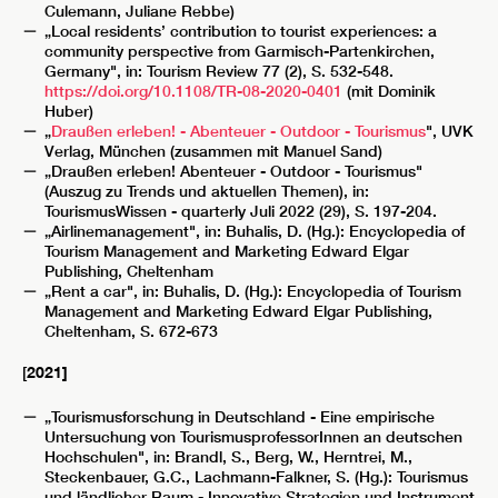
Culemann, Juliane Rebbe)
„Local residents’ contribution to tourist experiences: a
community perspective from Garmisch-Partenkirchen,
Germany", in: Tourism Review 77 (2), S. 532-548.
https://doi.org/10.1108/TR-08-2020-0401
(mit Dominik
Huber)
„
Draußen erleben! - Abenteuer - Outdoor - Tourismus
", UVK
Verlag, München (zusammen mit Manuel Sand)
„Draußen erleben! Abenteuer - Outdoor - Tourismus"
(Auszug zu Trends und aktuellen Themen), in:
TourismusWissen - quarterly Juli 2022 (29), S. 197-204.
„Airlinemanagement", in: Buhalis, D. (Hg.): Encyclopedia of
Tourism Management and Marketing Edward Elgar
Publishing, Cheltenham
„Rent a car", in: Buhalis, D. (Hg.): Encyclopedia of Tourism
Management and Marketing Edward Elgar Publishing,
Cheltenham, S. 672-673
[
2021]
„Tourismusforschung in Deutschland - Eine empirische
Untersuchung von TourismusprofessorInnen an deutschen
Hochschulen", in: Brandl, S., Berg, W., Herntrei, M.,
Steckenbauer, G.C., Lachmann-Falkner, S. (Hg.): Tourismus
und ländlicher Raum - Innovative Strategien und Instrument