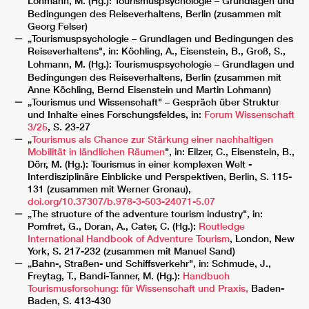
Lohmann, M. (Hg.):
Tourismuspsychologie – Grundlagen und
Bedingungen des Reiseverhaltens, Berlin (zusammen mit
Georg Felser)
„Tourismuspsychologie – Grundlagen und Bedingungen des
Reiseverhaltens", in: Köchling, A., Eisenstein, B., Groß, S.,
Lohmann, M. (Hg.):
Tourismuspsychologie – Grundlagen und
Bedingungen des Reiseverhaltens, Berlin (zusammen mit
Anne Köchling, Bernd Eisenstein und Martin Lohmann)
„Tourismus und Wissenschaft" – Gespräch über Struktur
und Inhalte eines Forschungsfeldes, in:
Forum Wissenschaft
3/25
, S. 23-27
„
Tourismus als Chance zur Stärkung einer nachhaltigen
Mobilität in ländlichen Räumen
", in: Eilzer, C., Eisenstein, B.,
Dörr, M. (Hg.): Tourismus in einer komplexen Welt -
Interdisziplinäre Einblicke und Perspektiven, Berlin, S. 115-
131 (zusammen mit Werner Gronau),
doi.org/10.37307/b.978-3-503-24071-5.07
„The structure of the adventure tourism industry", in:
Pomfret, G., Doran, A., Cater, C. (Hg.):
Routledge
International Handbook of Adventure Tourism
, London, New
York, S. 217-232 (zusammen mit Manuel Sand)
„Bahn-, Straßen- und Schiffsverkehr", in: Schmude, J.,
Freytag, T., Bandi-Tanner, M. (Hg.):
Handbuch
Tourismusforschung: für Wissenschaft und Praxis,
Baden-
Baden, S. 413-430