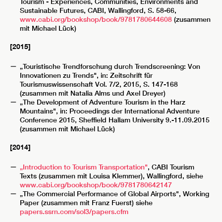
Tourism - Experiences, Communities, Environments and
Sustainable Futures, CABI, Wallingford, S. 58-66,
www.cabi.org/bookshop/book/9781780644608
(zusammen
mit Michael Lück)
[2015]
„Touristische Trendforschung durch Trendscreening: Von
Innovationen zu Trends", in: Zeitschrift für
Tourismuswissenschaft Vol. 7/2, 2015, S. 147-168
(zusammen mit Natalia Alms und Axel Dreyer)
„The Development of Adventure Tourism in the Harz
Mountains", in: Proceedings der International Adventure
Conference 2015, Sheffield Hallam University 9.-11.09.2015
(zusammen mit Michael Lück)
[2014]
„Introduction to Tourism Transportation"
, CABI Tourism
Texts (zusammen mit Louisa Klemmer), Wallingford, siehe
www.cabi.org/bookshop/book/9781780642147
„The Commercial Performance of Global Airports", Working
Paper (zusammen mit Franz Fuerst) siehe
papers.ssrn.com/sol3/papers.cfm