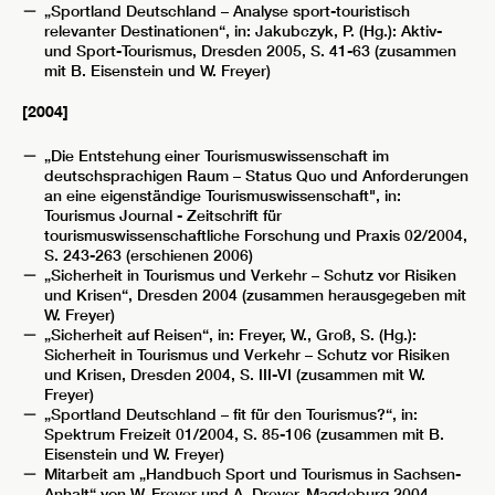
„Sportland Deutschland – Analyse sport-touristisch
relevanter Destinationen“, in: Jakubczyk, P. (Hg.): Aktiv-
und Sport-Tourismus, Dresden 2005, S. 41-63 (zusammen
mit B. Eisenstein und W. Freyer)
[2004]
„Die Entstehung einer Tourismuswissenschaft im
deutschsprachigen Raum – Status Quo und Anforderungen
an eine eigenständige Tourismuswissenschaft", in:
Tourismus Journal - Zeitschrift für
tourismuswissenschaftliche Forschung und Praxis 02/2004,
S. 243-263 (erschienen 2006)
„Sicherheit in Tourismus und Verkehr – Schutz vor Risiken
und Krisen“, Dresden 2004 (zusammen herausgegeben mit
W. Freyer)
„Sicherheit auf Reisen“, in: Freyer, W., Groß, S. (Hg.):
Sicherheit in Tourismus und Verkehr – Schutz vor Risiken
und Krisen, Dresden 2004, S. III-VI (zusammen mit W.
Freyer)
„Sportland Deutschland – fit für den Tourismus?“, in:
Spektrum Freizeit 01/2004, S. 85-106 (zusammen mit B.
Eisenstein und W. Freyer)
Mitarbeit am „Handbuch Sport und Tourismus in Sachsen-
Anhalt“ von W. Freyer und A. Dreyer, Magdeburg 2004