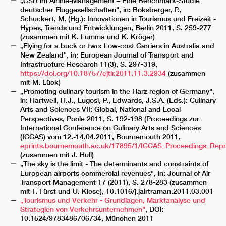
„CSR im Airline-Management – Eine Benchmark-Studie
deutscher Fluggesellschaften", in: Boksberger, P.,
Schuckert, M. (Hg.): Innovationen in Tourismus und Freizeit -
Hypes, Trends und Entwicklungen, Berlin 2011, S. 259-277
(zusammen mit K. Lumma und K. Kröger)
„Flying for a buck or two: Low-cost Carriers in Australia and
New Zealand", in: European Journal of Transport and
Infrastructure Research 11(3), S. 297-319,
https://doi.org/10.18757/ejtir.2011.11.3.2934
(zusammen
mit M. Lück)
„Promoting culinary tourism in the Harz region of Germany",
in: Hartwell, H.J., Lugosi, P., Edwards, J.S.A. (Eds.): Culinary
Arts and Sciences VII: Global, National and Local
Perspectives, Poole 2011, S. 192-198 (Proceedings zur
International Conference on Culinary Arts and Sciences
(ICCAS) vom 12.-14.04.2011, Bournemouth 2011,
eprints.bournemouth.ac.uk/17895/1/ICCAS_Proceedings_Repri
(zusammen mit J. Hull)
„The sky is the limit - The determinants and constraints of
European airports commercial revenues", in: Journal of Air
Transport Management 17 (2011), S. 278-283 (zusammen
mit F. Fürst und U. Klose), 10.1016/j.jairtraman.2011.03.001
„Tourismus und Verkehr - Grundlagen, Marktanalyse und
Strategien von Verkehrsunternehmen"
, DOI:
10.1524/9783486706734, München 2011