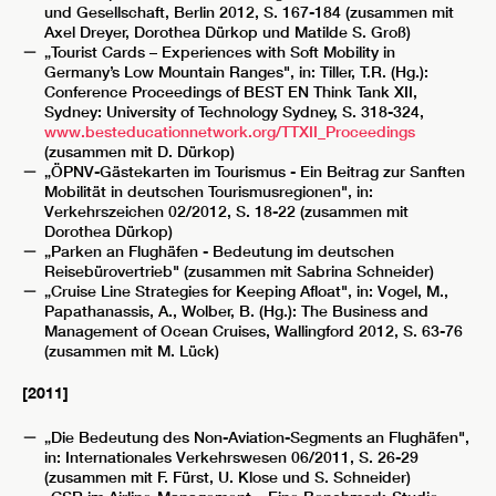
und Gesellschaft, Berlin 2012, S. 167-184 (zusammen mit
Axel Dreyer, Dorothea Dürkop und Matilde S. Groß)
„Tourist Cards – Experiences with Soft Mobility in
Germany’s Low Mountain Ranges", in: Tiller, T.R. (Hg.):
Conference Proceedings of BEST EN Think Tank XII,
Sydney: University of Technology Sydney, S. 318-324,
www.besteducationnetwork.org/TTXII_Proceedings
(zusammen mit D. Dürkop)
„ÖPNV-Gästekarten im Tourismus - Ein Beitrag zur Sanften
Mobilität in deutschen Tourismusregionen", in:
Verkehrszeichen 02/2012, S. 18-22 (zusammen mit
Dorothea Dürkop)
„Parken an Flughäfen - Bedeutung im deutschen
Reisebürovertrieb" (zusammen mit Sabrina Schneider)
„Cruise Line Strategies for Keeping Afloat", in: Vogel, M.,
Papathanassis, A., Wolber, B. (Hg.): The Business and
Management of Ocean Cruises, Wallingford 2012, S. 63-76
(zusammen mit M. Lück)
[2011]
„Die Bedeutung des Non-Aviation-Segments an Flughäfen",
in: Internationales Verkehrswesen 06/2011, S. 26-29
(zusammen mit F. Fürst, U. Klose und S. Schneider)