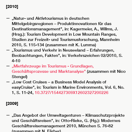
[2010]
„Natur- und Aktivtourismus in deutschen
Mittelgebirgsregionen – Produktinnovationen für das
Destinationsmanagement", in: Kagermeier, A., Willms, J.
(Hrsg.): Tourism Development in Low Mountain Ranges,
Studien zur Freizeit- und Tourismusforschung, Mannheim
2010, S. 115-134 (zusammen mit K. Lumma)
„Tourismus und Verkehr in Neuseeland – Erfahrungen,
Beobachtungen, Fakten", in: Verkehrszeichen 02/2010, S.
4-10
„Mietfahrzeuge im Tourismus - Grundlagen,
Geschäftsprozesse und Marktanalyse"
(zusammen mit Nico
Stengel)
„Low Cost Cruises – a Business Model Analysis of
easyCruise", in: Tourism in Marine Environments, Vol. 6, No.
1, S. 11-24,
10.3727/154427309X12602327200226
[2009]
„Das Angebot der Umweltagenturen – Klimaschutzprojekte
und Geschäftsreisen", in: Otto-Rieke, G. (Hg.): Modernes
Geschäftsreisemanagement 2010, München S. 76-82
(zusammen mit N. Färber)