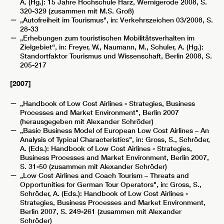
A. (Hg.): 15 Jahre Hochschule Harz, Wernigerode 2008, S.
320-329 (zusammen mit M.S. Groß)
„Autofreiheit im Tourismus", in: Verkehrszeichen 03/2008, S.
28-33
„Erhebungen zum touristischen Mobilitätsverhalten im
Zielgebiet“, in: Freyer, W., Naumann, M., Schuler, A. (Hg.):
Standortfaktor Tourismus und Wissenschaft, Berlin 2008, S.
205-217
[2007]
„Handbook of Low Cost Airlines - Strategies, Business
Processes and Market Environment", Berlin 2007
(herausgegeben mit Alexander Schröder)
„Basic Business Model of European Low Cost Airlines – An
Analysis of Typical Characteristics", in: Gross, S., Schröder,
A. (Eds.): Handbook of Low Cost Airlines - Strategies,
Business Processes and Market Environment, Berlin 2007,
S. 31-50 (zusammen mit Alexander Schröder)
„Low Cost Airlines and Coach Tourism – Threats and
Opportunities for German Tour Operators", in: Gross, S.,
Schröder, A. (Eds.): Handbook of Low Cost Airlines -
Strategies, Business Processes and Market Environment,
Berlin 2007, S. 249-261 (zusammen mit Alexander
Schröder)