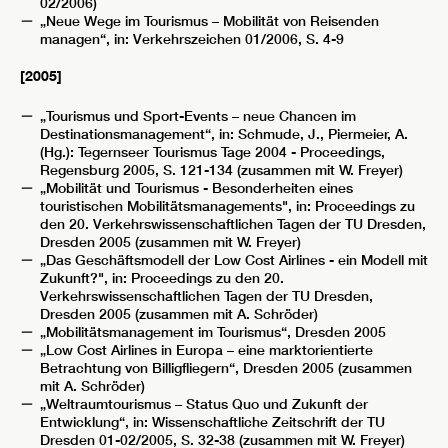
02/2006)
„Neue Wege im Tourismus – Mobilität von Reisenden
managen“, in: Verkehrszeichen 01/2006, S. 4-9
[2005]
„Tourismus und Sport-Events – neue Chancen im
Destinationsmanagement“, in: Schmude, J., Piermeier, A.
(Hg.): Tegernseer Tourismus Tage 2004 - Proceedings,
Regensburg 2005, S. 121-134 (zusammen mit W. Freyer)
„Mobilität und Tourismus - Besonderheiten eines
touristischen Mobilitätsmanagements", in: Proceedings zu
den 20. Verkehrswissenschaftlichen Tagen der TU Dresden,
Dresden 2005 (zusammen mit W. Freyer)
„Das Geschäftsmodell der Low Cost Airlines - ein Modell mit
Zukunft?", in: Proceedings zu den 20.
Verkehrswissenschaftlichen Tagen der TU Dresden,
Dresden 2005 (zusammen mit A. Schröder)
„Mobilitätsmanagement im Tourismus“, Dresden 2005
„Low Cost Airlines in Europa – eine marktorientierte
Betrachtung von Billigfliegern“, Dresden 2005 (zusammen
mit A. Schröder)
„Weltraumtourismus – Status Quo und Zukunft der
Entwicklung“, in: Wissenschaftliche Zeitschrift der TU
Dresden 01-02/2005, S. 32-38 (zusammen mit W. Freyer)