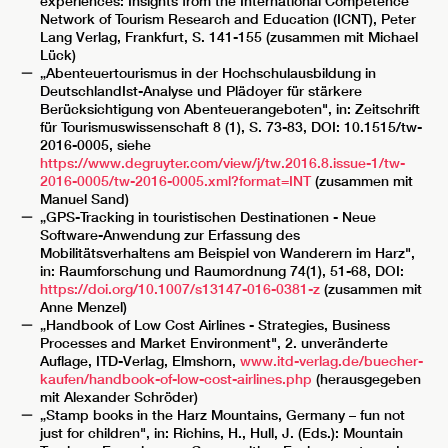
experiences: Insights from the International Competence
Network of Tourism Research and Education (ICNT), Peter
Lang Verlag, Frankfurt, S. 141-155 (zusammen mit Michael
Lück)
„Abenteuertourismus in der Hochschulausbildung in
DeutschlandIst-Analyse und Plädoyer für stärkere
Berücksichtigung von Abenteuerangeboten", in: Zeitschrift
für Tourismuswissenschaft 8 (1), S. 73-83, DOI: 10.1515/tw-
2016-0005, siehe
https://www.degruyter.com/view/j/tw.2016.8.issue-1/tw-
2016-0005/tw-2016-0005.xml?format=INT
(zusammen mit
Manuel Sand)
„GPS-Tracking in touristischen Destinationen - Neue
Software-Anwendung zur Erfassung des
Mobilitätsverhaltens am Beispiel von Wanderern im Harz",
in: Raumforschung und Raumordnung 74(1), 51-68, DOI:
https://doi.org/10.1007/s13147-016-0381-z
(zusammen mit
Anne Menzel)
„Handbook of Low Cost Airlines - Strategies, Business
Processes and Market Environment", 2. unveränderte
Auflage, ITD-Verlag, Elmshorn,
www.itd-verlag.de/buecher-
kaufen/handbook-of-low-cost-airlines.php
(herausgegeben
mit Alexander Schröder)
„Stamp books in the Harz Mountains, Germany – fun not
just for children", in: Richins, H., Hull, J. (Eds.): Mountain