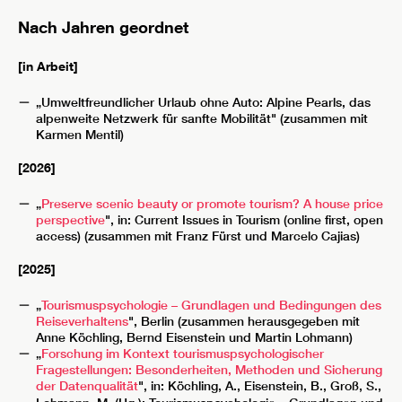
Nach Jahren geordnet
[in Arbeit]
„Umweltfreundlicher Urlaub ohne Auto: Alpine Pearls, das
alpenweite Netzwerk für sanfte Mobilität" (zusammen mit
Karmen Mentil)
[2026]
„
Preserve scenic beauty or promote tourism? A house price
perspective
", in: Current Issues in Tourism (online first, open
access) (zusammen mit Franz Fürst und Marcelo Cajias)
[2025]
„
Tourismuspsychologie – Grundlagen und Bedingungen des
Reiseverhaltens
", Berlin (zusammen herausgegeben mit
Anne Köchling, Bernd Eisenstein und Martin Lohmann)
„
Forschung im Kontext tourismuspsychologischer
Fragestellungen: Besonderheiten, Methoden und Sicherung
der Datenqualität
", in: Köchling, A., Eisenstein, B., Groß, S.,