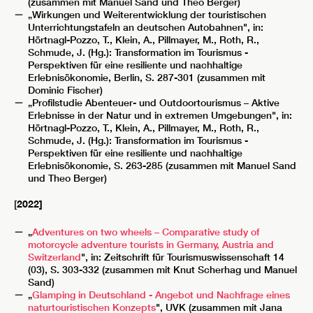
(zusammen mit Manuel Sand und Theo Berger)
„Wirkungen und Weiterentwicklung der touristischen
Unterrichtungstafeln an deutschen Autobahnen", in:
Hörtnagl-Pozzo, T., Klein, A., Pillmayer, M., Roth, R.,
Schmude, J. (Hg.): Transformation im Tourismus -
Perspektiven für eine resiliente und nachhaltige
Erlebnisökonomie, Berlin, S. 287-301 (zusammen mit
Dominic Fischer)
„Profilstudie Abenteuer- und Outdoortourismus – Aktive
Erlebnisse in der Natur und in extremen Umgebungen", in:
Hörtnagl-Pozzo, T., Klein, A., Pillmayer, M., Roth, R.,
Schmude, J. (Hg.): Transformation im Tourismus -
Perspektiven für eine resiliente und nachhaltige
Erlebnisökonomie, S. 263-285 (zusammen mit Manuel Sand
und Theo Berger)
[
2022]
„
Adventures on two wheels – Comparative study of
motorcycle adventure tourists in Germany, Austria and
Switzerland
", in: Zeitschrift für Tourismuswissenschaft 14
(03), S. 303-332 (zusammen mit Knut Scherhag und Manuel
Sand)
„
Glamping in Deutschland - Angebot und Nachfrage eines
naturtouristischen Konzepts
", UVK (zusammen mit Jana