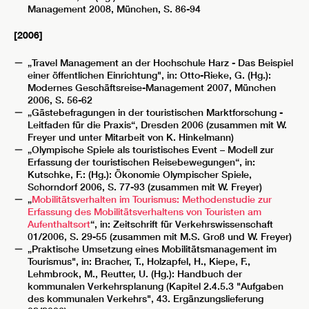
Management 2008, München, S. 86-94
[2006]
„Travel Management an der Hochschule Harz - Das Beispiel
einer öffentlichen Einrichtung", in: Otto-Rieke, G. (Hg.):
Modernes Geschäftsreise-Management 2007, München
2006, S. 56-62
„Gästebefragungen in der touristischen Marktforschung -
Leitfaden für die Praxis“, Dresden 2006 (zusammen mit W.
Freyer und unter Mitarbeit von K. Hinkelmann)
„Olympische Spiele als touristisches Event – Modell zur
Erfassung der touristischen Reisebewegungen“, in:
Kutschke, F.: (Hg.): Ökonomie Olympischer Spiele,
Schorndorf 2006, S. 77-93 (zusammen mit W. Freyer)
„
Mobilitätsverhalten im Tourismus: Methodenstudie zur
Erfassung des Mobilitätsverhaltens von Touristen am
Aufenthaltsort
“, in: Zeitschrift für Verkehrswissenschaft
01/2006, S. 29-55 (zusammen mit M.S. Groß und W. Freyer)
„Praktische Umsetzung eines Mobilitätsmanagement im
Tourismus", in: Bracher, T., Holzapfel, H., Kiepe, F.,
Lehmbrock, M., Reutter, U. (Hg.): Handbuch der
kommunalen Verkehrsplanung (Kapitel 2.4.5.3 "Aufgaben
des kommunalen Verkehrs", 43. Ergänzungslieferung