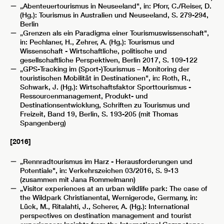
„Abenteuertourismus in Neuseeland", in: Pforr, C./Reiser, D.
(Hg.): Tourismus in Australien und Neuseeland, S. 279-294,
Berlin
„Grenzen als ein Paradigma einer Tourismuswissenschaft",
in: Pechlaner, H., Zehrer, A. (Hg.): Tourismus und
Wissenschaft - Wirtschaftliche, politische und
gesellschaftliche Perspektiven, Berlin 2017, S. 109-122
„GPS-Tracking im (Sport-)Tourismus – Monitoring der
touristischen Mobilität in Destinationen", in: Roth, R.,
Schwark, J. (Hg.): Wirtschaftsfaktor Sporttourismus -
Ressourcenmanagement, Produkt- und
Destinationsentwicklung, Schriften zu Tourismus und
Freizeit, Band 19, Berlin, S. 193-205 (mit Thomas
Spangenberg)
[2016]
„Rennradtourismus im Harz - Herausforderungen und
Potentiale", in: Verkehrszeichen 03/2016, S. 9-13
(zusammen mit Jana Rommelmann)
„Visitor experiences at an urban wildlife park: The case of
the Wildpark Christianental, Wernigerode, Germany, in:
Lück, M., Ritalahti, J., Scherer, A. (Hg.): International
perspectives on destination management and tourist