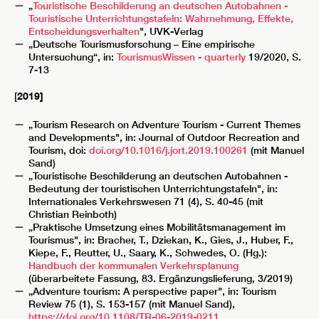
„
Touristische Beschilderung an deutschen Autobahnen -
Touristische Unterrichtungstafeln: Wahrnehmung, Effekte,
Entscheidungsverhalten
", UVK-Verlag
„Deutsche Tourismusforschung – Eine empirische
Untersuchung“, in:
TourismusWissen - quarterly
19/2020, S.
7-13
[
2019]
„Tourism Research on Adventure Tourism - Current Themes
and Developments", in: Journal of Outdoor Recreation and
Tourism, doi:
doi.org/10.1016/j.jort.2019.100261
(mit Manuel
Sand)
„Touristische Beschilderung an deutschen Autobahnen -
Bedeutung der touristischen Unterrichtungstafeln", in:
Internationales Verkehrswesen 71 (4), S. 40-45 (mit
Christian Reinboth)
„Praktische Umsetzung eines Mobilitätsmanagement im
Tourismus", in: Bracher, T., Dziekan, K., Gies, J., Huber, F.,
Kiepe, F., Reutter, U., Saary, K., Schwedes, O. (Hg.):
Handbuch der kommunalen Verkehrsplanung
(überarbeitete Fassung, 83. Ergänzungslieferung, 3/2019)
„Adventure tourism: A perspective paper", in: Tourism
Review 75 (1), S. 153-157 (mit Manuel Sand),
https://doi.org/10.1108/TR-06-2019-0211