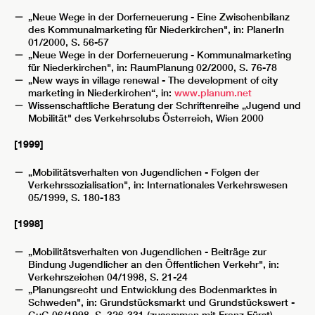
„Neue Wege in der Dorferneuerung - Eine Zwischenbilanz
des Kommunalmarketing für Niederkirchen", in: PlanerIn
01/2000, S. 56-57
„Neue Wege in der Dorferneuerung - Kommunalmarketing
für Niederkirchen", in: RaumPlanung 02/2000, S. 76-78
„New ways in village renewal - The development of city
marketing in Niederkirchen“, in:
www.planum.net
Wissenschaftliche Beratung der Schriftenreihe „Jugend und
Mobilität" des Verkehrsclubs Österreich, Wien 2000
[1999]
„Mobilitätsverhalten von Jugendlichen - Folgen der
Verkehrssozialisation", in: Internationales Verkehrswesen
05/1999, S. 180-183
[1998]
„Mobilitätsverhalten von Jugendlichen - Beiträge zur
Bindung Jugendlicher an den Öffentlichen Verkehr", in:
Verkehrszeichen 04/1998, S. 21-24
„Planungsrecht und Entwicklung des Bodenmarktes in
Schweden", in: Grundstücksmarkt und Grundstückswert -
GuG 06/1998, S. 326-331 (zusammen mit Franz Fürst)