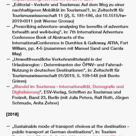
„Editorial - Verkehr und Tourismus: Auf dem Weg zu einer
nachhaltigeren Mobilität im Tourismus!?, in: Zeitschrift für
Tourismuswissenschaft 11 (2), S. 181-186, doi 10.1515/tw-
2019-0011 (mit Werner Gronau)
„Prescribing adventure–analysing the benefits of adventure
forhealth and well-being”, in: 7th International Adventure
Conference Book of Abstracts of the
InternationalConference in Dumfries & Galloway, ATRA, Fort
William, pp. 4-5 (zusammen mit Manuel Sand und Carola
May)
„Umweltfreundliche Verkehrsmittelwahl in der
Urlaubsregion – Determinanten der ÖPNV- und Fahrrad-
Nutzung in deutschen Destinationen", in: Zeitschrift für
Tourismuswissenschaft 01/2019, S. 109-148 (mit Bente
Grimm)
„
Wandel im Tourismus - Internationalität, Demografie und
Digitalisierung
", ESV-Verlag, Schriften zu Tourismus und
Freizeit, Band 23, Berlin (mit Julia Peters, Ralf Roth, Jürgen
Schmude, Anita Zehrer)
[2018]
„Sustainable mode of transport choices at the destination –
public transport at German destinations", in: Tourism