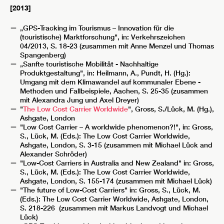
[2013]
„GPS-Tracking im Tourismus – Innovation für die
(touristische) Marktforschung", in: Verkehrszeichen
04/2013, S. 18-23 (zusammen mit Anne Menzel und Thomas
Spangenberg)
„Sanfte touristische Mobilität - Nachhaltige
Produktgestaltung", in: Heilmann, A., Pundt, H. (Hg.):
Umgang mit dem Klimawandel auf kommunaler Ebene -
Methoden und Fallbeispiele, Aachen, S. 25-35 (zusammen
mit Alexandra Jung und Axel Dreyer)
"
The Low Cost Carrier Worldwide
", Gross, S./Lück, M. (Hg.),
Ashgate, London
"Low Cost Carrier – A worldwide phenomenon?!", in: Gross,
S., Lück, M. (Eds.): The Low Cost Carrier Worldwide,
Ashgate, London, S. 3-15 (zusammen mit Michael Lück and
Alexander Schröder)
"Low-Cost Carriers in Australia and New Zealand" in: Gross,
S., Lück, M. (Eds.): The Low Cost Carrier Worldwide,
Ashgate, London, S. 155-174 (zusammen mit Michael Lück)
"The future of Low-Cost Carriers" in: Gross, S., Lück, M.
(Eds.): The Low Cost Carrier Worldwide, Ashgate, London,
S. 218-226 (zusammen mit Markus Landvogt und Michael
Lück)