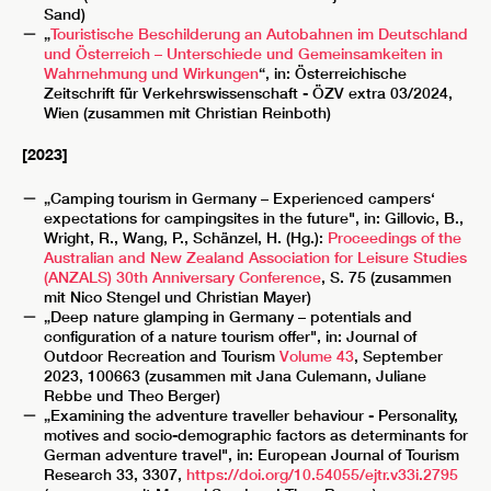
Sand)
„
Touristische Beschilderung an Autobahnen im Deutschland
und Österreich – Unterschiede und Gemeinsamkeiten in
Wahrnehmung und Wirkungen
“, in: Österreichische
Zeitschrift für Verkehrswissenschaft - ÖZV extra 03/2024,
Wien (zusammen mit Christian Reinboth)
[2023]
„Camping tourism in Germany – Experienced campers‘
expectations for campingsites in the future", in: Gillovic, B.,
Wright, R., Wang, P., Schänzel, H. (Hg.):
Proceedings of the
Australian and New Zealand Association for Leisure Studies
(ANZALS) 30th Anniversary Conference
, S. 75 (zusammen
mit Nico Stengel und Christian Mayer)
„Deep nature glamping in Germany – potentials and
configuration of a nature tourism offer", in: Journal of
Outdoor Recreation and Tourism
Volume 43
, September
2023, 100663 (zusammen mit Jana Culemann, Juliane
Rebbe und Theo Berger)
„Examining the adventure traveller behaviour - Personality,
motives and socio-demographic factors as determinants for
German adventure travel", in: European Journal of Tourism
Research 33, 3307,
https://doi.org/10.54055/ejtr.v33i.2795