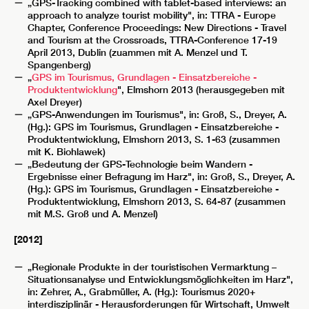
„GPS-Tracking combined with tablet-based interviews: an
approach to analyze tourist mobility", in: TTRA - Europe
Chapter, Conference Proceedings: New Directions - Travel
and Tourism at the Crossroads, TTRA-Conference 17-19
April 2013, Dublin (zuammen mit A. Menzel und T.
Spangenberg)
„
GPS im Tourismus, Grundlagen - Einsatzbereiche -
Produktentwicklung
", Elmshorn 2013 (herausgegeben mit
Axel Dreyer)
„GPS-Anwendungen im Tourismus", in: Groß, S., Dreyer, A.
(Hg.): GPS im Tourismus, Grundlagen - Einsatzbereiche -
Produktentwicklung, Elmshorn 2013, S. 1-63 (zusammen
mit K. Biohlawek)
„Bedeutung der GPS-Technologie beim Wandern -
Ergebnisse einer Befragung im Harz", in: Groß, S., Dreyer, A.
(Hg.): GPS im Tourismus, Grundlagen - Einsatzbereiche -
Produktentwicklung, Elmshorn 2013, S. 64-87 (zusammen
mit M.S. Groß und A. Menzel)
[2012]
„Regionale Produkte in der touristischen Vermarktung –
Situationsanalyse und Entwicklungsmöglichkeiten im Harz",
in: Zehrer, A., Grabmüller, A. (Hg.): Tourismus 2020+
interdisziplinär - Herausforderungen für Wirtschaft, Umwelt