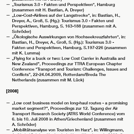
„Tourismus 3.0 - Fakten und Perspektiven“, Hamburg
(zusammen mit H. Bastian, A. Dreyer)
„Low-Cost-Airlines auf der Langstrecke“, in: Bastian, H.,
Dreyer, A., Groß, S. (Hg.): Tourismus 3.0 - Fakten und
Perspektiven, Hamburg, S. 163-188 (zusammen mit A.
Schröder)
„Ökologische Auswirkungen von Hochseekreuzfahrten“, in:
Bastian, H., Dreyer, A., Groß, S. (Hg.): Tourismus 3.0 -
Fakten und Perspektiven, Hamburg, S.197-226 (zusammen
mit K. Lumma)
„Flying for a buck or two: Low Cost Carrier in Australia and
New Zealand", Proceedings zur TTRA European Chapter
Conference “Transport and Tourism: Challenges, Issues and
Conflicts”, 22-24.04.2009, Rotterdam/Breda The
Netherlands (zusammen mit M. Lück)
[2008]
„Low cost business model on long-haul routes - a promising
market segment?", Proceedings zur 12. Tagung der Air
Transport Research Society (ATRS World Conference) vom
6. bis 10. Juli 2008 in Athen/Griechenland (zusammen mit
A. Schröder)
„Mobilitätsanalyse von Touristen im Harz", in: Willingmann,