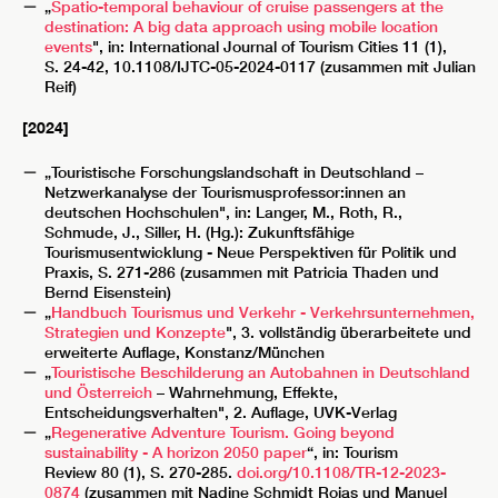
„
Spatio-temporal behaviour of cruise passengers at the
destination: A big data approach using mobile location
events
", in: International Journal of Tourism Cities 11 (1),
S. 24-42, 10.1108/IJTC-05-2024-0117 (zusammen mit Julian
Reif)
[2024]
„Touristische Forschungslandschaft in Deutschland –
Netzwerkanalyse der Tourismusprofessor:innen an
deutschen Hochschulen", in: Langer, M., Roth, R.,
Schmude, J., Siller, H. (Hg.): Zukunftsfähige
Tourismusentwicklung - Neue Perspektiven für Politik und
Praxis, S. 271-286 (zusammen mit Patricia Thaden und
Bernd Eisenstein)
„
Handbuch Tourismus und Verkehr - Verkehrsunternehmen,
Strategien und Konzepte
", 3. vollständig überarbeitete und
erweiterte Auflage, Konstanz/München
„
Touristische Beschilderung an Autobahnen in Deutschland
und Österreich
– Wahrnehmung, Effekte,
Entscheidungsverhalten", 2. Auflage, UVK-Verlag
„
Regenerative Adventure Tourism. Going beyond
sustainability - A horizon 2050 paper
“, in: Tourism
Review 80 (1), S. 270-285.
doi.org/10.1108/TR-12-2023-
0874
(zusammen mit Nadine Schmidt Rojas und Manuel