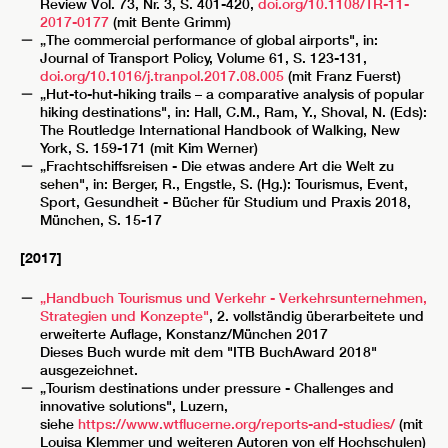
Review Vol. 73, Nr. 3, S. 401-420,
doi.org/10.1108/TR-11-
2017-0177
(mit Bente Grimm)
„The commercial performance of global airports", in:
Journal of Transport Policy, Volume 61, S. 123-131,
doi.org/10.1016/j.tranpol.2017.08.005
(mit Franz Fuerst)
„Hut-to-hut-hiking trails – a comparative analysis of popular
hiking destinations", in: Hall, C.M., Ram, Y., Shoval, N. (Eds):
The Routledge International Handbook of Walking, New
York, S. 159-171 (mit Kim Werner)
„Frachtschiffsreisen - Die etwas andere Art die Welt zu
sehen", in: Berger, R., Engstle, S. (Hg.): Tourismus, Event,
Sport, Gesundheit - Bücher für Studium und Praxis 2018,
München, S. 15-17
[2017]
„Handbuch Tourismus und Verkehr - Verkehrsunternehmen,
Strategien und Konzepte"
, 2. vollständig überarbeitete und
erweiterte Auflage, Konstanz/München 2017
Dieses Buch wurde mit dem "ITB BuchAward 2018"
ausgezeichnet.
„Tourism destinations under pressure - Challenges and
innovative solutions", Luzern,
siehe
https://www.wtflucerne.org/reports-and-studies/
(mit
Louisa Klemmer und weiteren Autoren von elf Hochschulen)