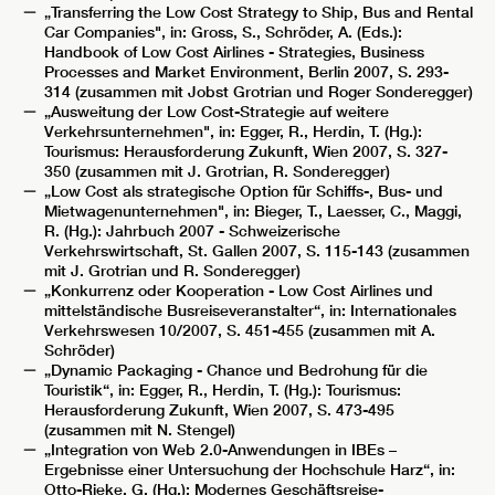
„Transferring the Low Cost Strategy to Ship, Bus and Rental
Car Companies", in: Gross, S., Schröder, A. (Eds.):
Handbook of Low Cost Airlines - Strategies, Business
Processes and Market Environment, Berlin 2007, S. 293-
314 (zusammen mit Jobst Grotrian und Roger Sonderegger)
„Ausweitung der Low Cost-Strategie auf weitere
Verkehrsunternehmen", in: Egger, R., Herdin, T. (Hg.):
Tourismus: Herausforderung Zukunft, Wien 2007, S. 327-
350 (zusammen mit J. Grotrian, R. Sonderegger)
„Low Cost als strategische Option für Schiffs-, Bus- und
Mietwagenunternehmen", in: Bieger, T., Laesser, C., Maggi,
R. (Hg.): Jahrbuch 2007 - Schweizerische
Verkehrswirtschaft, St. Gallen 2007, S. 115-143 (zusammen
mit J. Grotrian und R. Sonderegger)
„Konkurrenz oder Kooperation - Low Cost Airlines und
mittelständische Busreiseveranstalter“, in: Internationales
Verkehrswesen 10/2007, S. 451-455 (zusammen mit A.
Schröder)
„Dynamic Packaging - Chance und Bedrohung für die
Touristik“, in: Egger, R., Herdin, T. (Hg.): Tourismus:
Herausforderung Zukunft, Wien 2007, S. 473-495
(zusammen mit N. Stengel)
„Integration von Web 2.0-Anwendungen in IBEs –
Ergebnisse einer Untersuchung der Hochschule Harz“, in:
Otto-Rieke, G. (Hg.): Modernes Geschäftsreise-