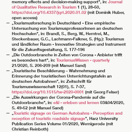
memory effects and decision-making support", in:
Journal
of Qualitative Research in Tourism
1 (1), 28-50,
https://doi.org/10.4337/jqrt.2020.01.02
(mit Dominik Huber,
open access)
„Tourismusforschung in Deutschland - Eine empirische
Untersuchung von TourismusprofessorInnen an deutschen
Hochschulen", in: Brandl, S., Berg, W., Herntrei, M.,
Steckenbauer, G.C., Lachmann-Falkner, S. (Hg.): Tourismus
und ländlicher Raum - Innovative Strategien und Instrument
für die Zukunftsgestaltung, S. 177-196
„Die Outdoorbranche in Zeiten von Corona - Anbieter trifft
es besonders hart", in:
TourismusWissen - quarterly
21/2020, S. 206-209 (mit Manuel Sand)
„Touristische Beschilderung – Wahrnehmung und
Erinnerung der touristischen Unterrichtungstafeln an
deutschen Autobahnen", in: Zeitschrift für
Tourismuswissenschaft 12(01), S. 7-37,
https://doi.org/10.1515/tw-2020-0001
(mit Georg Felser)
„Die Auswirkungen der Corona-Pandemie auf die
Outdoorbranche", in:
e&l - erleben und lernen
03&04/2020,
S. 49-52 (mit Manuel Sand)
„
Touristic signage on German Autobahns - Perception and
reception of touristic roadside signage
", Harz University
Publication Series Volume 01/2020, Wernigerode (mit
Christian Reinboth)