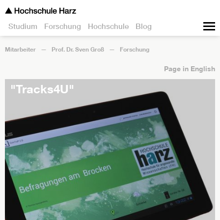
Studium
Forschung
Hochschule
Blog
Mitarbeiter
Prof. Dr. Sven Groß
Forschung
Page in English
"Tracks4U"