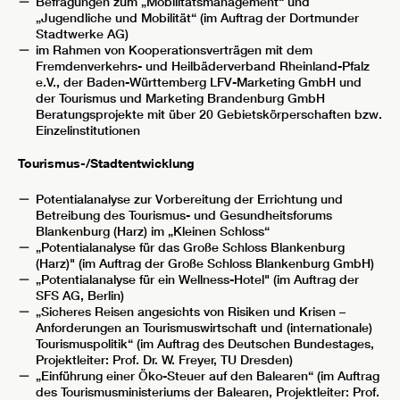
Befragungen zum „Mobilitätsmanagement“ und
„Jugendliche und Mobilität“ (im Auftrag der Dortmunder
Stadtwerke AG)
im Rahmen von Kooperationsverträgen mit dem
Fremdenverkehrs- und Heilbäderverband Rheinland-Pfalz
e.V., der Baden-Württemberg LFV-Marketing GmbH und
der Tourismus und Marketing Brandenburg GmbH
Beratungsprojekte mit über 20 Gebietskörperschaften bzw.
Einzelinstitutionen
Tourismus-/Stadtentwicklung
Potentialanalyse zur Vorbereitung der Errichtung und
Betreibung des Tourismus- und Gesundheitsforums
Blankenburg (Harz) im „Kleinen Schloss“
„Potentialanalyse für das Große Schloss Blankenburg
(Harz)" (im Auftrag der Große Schloss Blankenburg GmbH)
„Potentialanalyse für ein Wellness-Hotel" (im Auftrag der
SFS AG, Berlin)
„Sicheres Reisen angesichts von Risiken und Krisen –
Anforderungen an Tourismuswirtschaft und (internationale)
Tourismuspolitik“ (im Auftrag des Deutschen Bundestages,
Projektleiter: Prof. Dr. W. Freyer, TU Dresden)
„Einführung einer Öko-Steuer auf den Balearen“ (im Auftrag
des Tourismusministeriums der Balearen, Projektleiter: Prof.