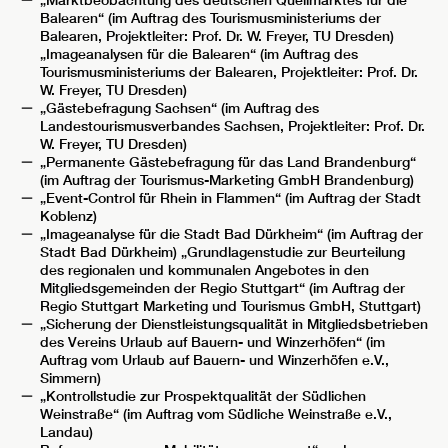
„Marktbeobachtung des deutschen Quellmarktes für die
Balearen“ (im Auftrag des Tourismusministeriums der
Balearen, Projektleiter: Prof. Dr. W. Freyer, TU Dresden)
„Imageanalysen für die Balearen“ (im Auftrag des
Tourismusministeriums der Balearen, Projektleiter: Prof. Dr.
W. Freyer, TU Dresden)
„Gästebefragung Sachsen“ (im Auftrag des
Landestourismusverbandes Sachsen, Projektleiter: Prof. Dr.
W. Freyer, TU Dresden)
„Permanente Gästebefragung für das Land Brandenburg“
(im Auftrag der Tourismus-Marketing GmbH Brandenburg)
„Event-Control für Rhein in Flammen“ (im Auftrag der Stadt
Koblenz)
„Imageanalyse für die Stadt Bad Dürkheim“ (im Auftrag der
Stadt Bad Dürkheim) „Grundlagenstudie zur Beurteilung
des regionalen und kommunalen Angebotes in den
Mitgliedsgemeinden der Regio Stuttgart“ (im Auftrag der
Regio Stuttgart Marketing und Tourismus GmbH, Stuttgart)
„Sicherung der Dienstleistungsqualität in Mitgliedsbetrieben
des Vereins Urlaub auf Bauern- und Winzerhöfen“ (im
Auftrag vom Urlaub auf Bauern- und Winzerhöfen e.V.,
Simmern)
„Kontrollstudie zur Prospektqualität der Südlichen
Weinstraße“ (im Auftrag vom Südliche Weinstraße e.V.,
Landau)