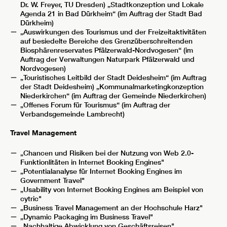
Dr. W. Freyer, TU Dresden) „Stadtkonzeption und Lokale
Agenda 21 in Bad Dürkheim“ (im Auftrag der Stadt Bad
Dürkheim)
„Auswirkungen des Tourismus und der Freizeitaktivitäten
auf besiedelte Bereiche des Grenzüberschreitenden
Biosphärenreservates Pfälzerwald-Nordvogesen“ (im
Auftrag der Verwaltungen Naturpark Pfälzerwald und
Nordvogesen)
„Touristisches Leitbild der Stadt Deidesheim“ (im Auftrag
der Stadt Deidesheim) „Kommunalmarketingkonzeption
Niederkirchen“ (im Auftrag der Gemeinde Niederkirchen)
„Offenes Forum für Tourismus“ (im Auftrag der
Verbandsgemeinde Lambrecht)
Travel Management
„Chancen und Risiken bei der Nutzung von Web 2.0-
Funktionlitäten in Internet Booking Engines"
„Potentialanalyse für Internet Booking Engines im
Government Travel"
„Usability von Internet Booking Engines am Beispiel von
cytric"
„Business Travel Management an der Hochschule Harz"
„Dynamic Packaging im Business Travel"
„Nachhaltige Abwicklung von Geschäftsreisen"