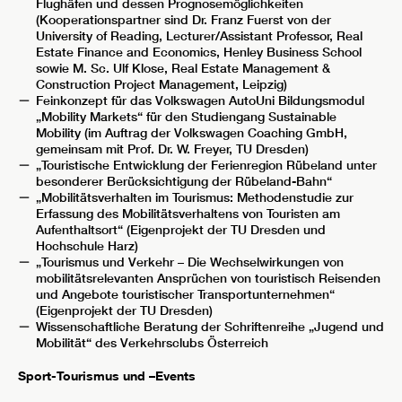
Flughäfen und dessen Prognosemöglichkeiten
(Kooperationspartner sind Dr. Franz Fuerst von der
University of Reading, Lecturer/Assistant Professor, Real
Estate Finance and Economics, Henley Business School
sowie M. Sc. Ulf Klose, Real Estate Management &
Construction Project Management, Leipzig)
Feinkonzept für das Volkswagen AutoUni Bildungsmodul
„Mobility Markets“ für den Studiengang Sustainable
Mobility (im Auftrag der Volkswagen Coaching GmbH,
gemeinsam mit Prof. Dr. W. Freyer, TU Dresden)
„Touristische Entwicklung der Ferienregion Rübeland unter
besonderer Berücksichtigung der Rübeland-Bahn“
„Mobilitätsverhalten im Tourismus: Methodenstudie zur
Erfassung des Mobilitätsverhaltens von Touristen am
Aufenthaltsort“ (Eigenprojekt der TU Dresden und
Hochschule Harz)
„Tourismus und Verkehr – Die Wechselwirkungen von
mobilitätsrelevanten Ansprüchen von touristisch Reisenden
und Angebote touristischer Transportunternehmen“
(Eigenprojekt der TU Dresden)
Wissenschaftliche Beratung der Schriftenreihe „Jugend und
Mobilität“ des Verkehrsclubs Österreich
Sport-Tourismus und –Events