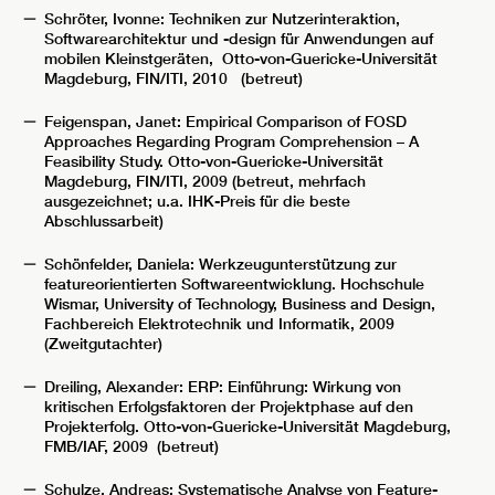
Schröter, Ivonne: Techniken zur Nutzerinteraktion,
Softwarearchitektur und -design für Anwendungen auf
mobilen Kleinstgeräten, Otto-von-Guericke-Universität
Magdeburg, FIN/ITI, 2010 (betreut)
Feigenspan, Janet: Empirical Comparison of FOSD
Approaches Regarding Program Comprehension – A
Feasibility Study. Otto-von-Guericke-Universität
Magdeburg, FIN/ITI, 2009 (betreut, mehrfach
ausgezeichnet; u.a. IHK-Preis für die beste
Abschlussarbeit)
Schönfelder, Daniela: Werkzeugunterstützung zur
featureorientierten Softwareentwicklung. Hochschule
Wismar, University of Technology, Business and Design,
Fachbereich Elektrotechnik und Informatik, 2009
(Zweitgutachter)
Dreiling, Alexander: ERP: Einführung: Wirkung von
kritischen Erfolgsfaktoren der Projektphase auf den
Projekterfolg. Otto-von-Guericke-Universität Magdeburg,
FMB/IAF, 2009 (betreut)
Schulze, Andreas: Systematische Analyse von Feature-