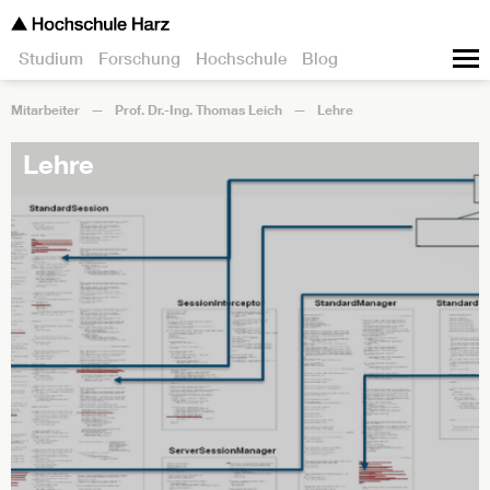
Studium
Forschung
Hochschule
Blog
Mitarbeiter
Prof. Dr.-Ing. Thomas Leich
Lehre
Lehre