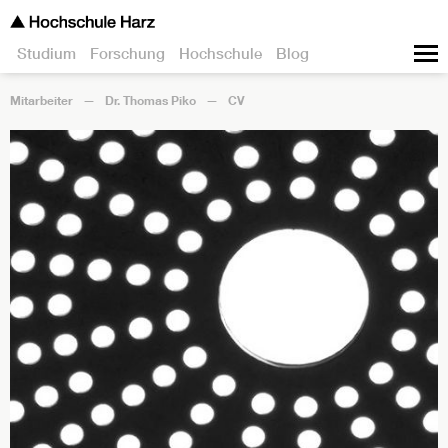
Studium
Forschung
Hochschule
Blog
Mitarbeiter
Dr. Thomas Piko
CV