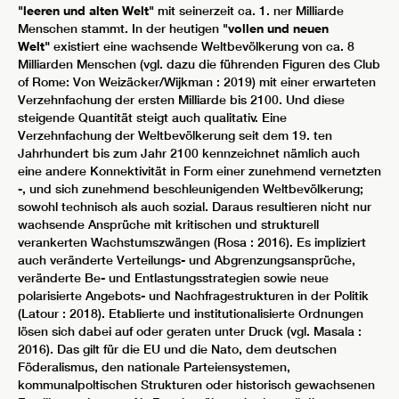
"
leeren und alten Welt
" mit seinerzeit ca. 1. ner Milliarde
Menschen stammt. In der heutigen "
vollen und neuen
Welt"
existiert eine wachsende Weltbevölkerung von ca. 8
Milliarden Menschen (vgl. dazu die führenden Figuren des Club
of Rome: Von Weizäcker/Wijkman : 2019) mit einer erwarteten
Verzehnfachung der ersten Milliarde bis 2100. Und diese
steigende Quantität steigt auch qualitativ. Eine
Verzehnfachung der Weltbevölkerung seit dem 19. ten
Jahrhundert bis zum Jahr 2100 kennzeichnet nämlich auch
eine andere Konnektivität in Form einer zunehmend vernetzten
-, und sich zunehmend beschleunigenden Weltbevölkerung;
sowohl technisch als auch sozial. Daraus resultieren nicht nur
wachsende Ansprüche mit kritischen und strukturell
verankerten Wachstumszwängen (Rosa : 2016). Es impliziert
auch veränderte Verteilungs- und Abgrenzungsansprüche,
veränderte Be- und Entlastungsstrategien sowie neue
polarisierte Angebots- und Nachfragestrukturen in der Politik
(Latour : 2018). Etablierte und institutionalisierte Ordnungen
lösen sich dabei auf oder geraten unter Druck (vgl. Masala :
2016). Das gilt für die EU und die Nato, dem deutschen
Föderalismus, den nationale Parteiensystemen,
kommunalpoltischen Strukturen oder historisch gewachsenen