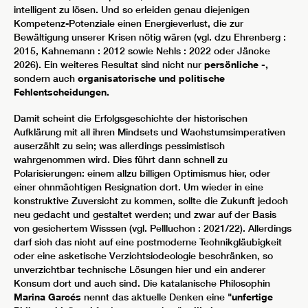
intelligent zu lösen. Und so erleiden genau diejenigen
Kompetenz-Potenziale einen Energieverlust, die zur
Bewältigung unserer Krisen nötig wären (vgl. dzu Ehrenberg :
2015, Kahnemann : 2012 sowie Nehls : 2022 oder Jäncke
2026). Ein weiteres Resultat sind nicht nur
persönliche -,
sondern auch
organisatorische und politische
Fehlentscheidungen.
Damit scheint die Erfolgsgeschichte der historischen
Aufklärung mit all ihren Mindsets und Wachstumsimperativen
auserzählt zu sein; was allerdings pessimistisch
wahrgenommen wird. Dies führt dann schnell zu
Polarisierungen: einem allzu billigen Optimismus hier, oder
einer ohnmächtigen Resignation dort. Um wieder in eine
konstruktive Zuversicht zu kommen, sollte die Zukunft jedoch
neu gedacht und gestaltet werden; und zwar auf der Basis
von gesichertem Wisssen (vgl. Pellluchon : 2021/22). Allerdings
darf sich das nicht auf eine postmoderne Technikgläubigkeit
oder eine asketische Verzichtsiodeologie beschränken, so
unverzichtbar technische Lösungen hier und ein anderer
Konsum dort und auch sind. Die katalanische Philosophin
Marina Garcés
nennt das aktuelle Denken eine
"unfertige