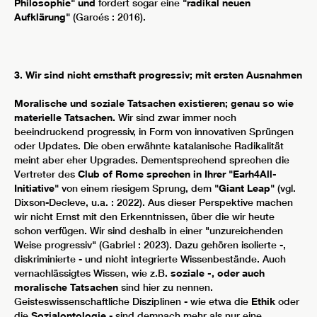
Philosophie" und
fordert sogar eine
"radikal neuen
Aufklärung"
(Garcés : 2016).
3. Wir sind nicht ernsthaft progressiv; mit ersten Ausnahmen
Moralische und soziale Tatsachen existieren; genau so wie
materielle Tatsachen.
Wir sind zwar immer noch
beeindruckend progressiv, in Form von innovativen Sprüngen
oder Updates. Die oben erwähnte katalanische Radikalität
meint aber eher Upgrades. Dementsprechend sprechen die
Vertreter des
Club of Rome sprechen in Ihrer "Earh4All-
Initiative"
von einem riesigem Sprung, dem
"Giant Leap"
(vgl.
Dixson-Decleve, u.a. : 2022). Aus dieser Perspektive machen
wir nicht Ernst mit den Erkenntnissen, über die wir heute
schon verfügen. Wir sind deshalb in einer "unzureichenden
Weise progressiv" (Gabriel : 2023). Dazu gehören isolierte -,
diskriminierte - und nicht integrierte Wissenbestände. Auch
vernachlässigtes Wissen, wie z.B
. soziale -, oder auch
moralische Tatsachen
sind hier zu nennen.
Geisteswissenschaftliche Disziplinen - wie etwa die
Ethik
oder
die
Sozialontologie
- sind demnach mehr als nur eine