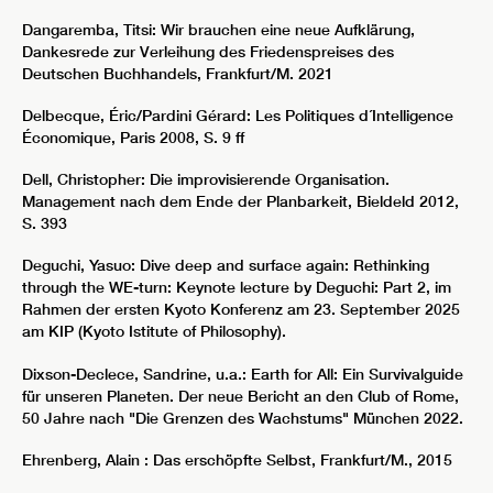
Dangaremba, Titsi: Wir brauchen eine neue Aufklärung,
Dankesrede zur Verleihung des Friedenspreises des
Deutschen Buchhandels, Frankfurt/M. 2021
Delbecque, Éric/Pardini Gérard: Les Politiques d´Intelligence
Économique, Paris 2008, S. 9 ff
Dell, Christopher: Die improvisierende Organisation.
Management nach dem Ende der Planbarkeit, Bieldeld 2012,
S. 393
Deguchi, Yasuo: Dive deep and surface again: Rethinking
through the WE-turn: Keynote lecture by Deguchi: Part 2, im
Rahmen der ersten Kyoto Konferenz am 23. September 2025
am KIP (Kyoto Istitute of Philosophy).
Dixson-Declece, Sandrine, u.a.: Earth for All: Ein Survivalguide
für unseren Planeten. Der neue Bericht an den Club of Rome,
50 Jahre nach "Die Grenzen des Wachstums" München 2022.
Ehrenberg, Alain : Das erschöpfte Selbst, Frankfurt/M., 2015