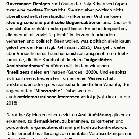
Governance-Designs
zur Lösung der Poly-Krisen
verkörpern
zwar eine gewisse Zuversicht. Sie sind aber politisch nicht
überall und selbstverständlich willkommen. Und sie lösen
ideologische und politische Gegenreaktionen
aus. Das reicht
von sich überschätztenden politischen Entscheidungseliten,
die mental mit zuviel "a plomb" im letzten Jahrhundert
verharren und politisch lösen wollen, was politisch allein kaum
gelöst werden kann (vgl. Kehlmann : 2025). Das geht weiter
über Versuche einer transhumanistisch ausgerichteten Tech-
Industrie, die ihre Kundschaft in einen
"aufgeklärten
Analphabetismus"
verführen will, in dem wir unsere
"
Intelligenz delegiert"
haben (Garces : 2020). Und es spitzt
sich zu in verschiedensten Formen einer Wissenschaft
verklärenden oder gar wissenschaftsfeindlichen Variante; der
sogenannten
"Misosophie"
. Dabei werden
auch
antidemokratische Interessen
verfolgt (vgl. dazu Latour :
2018).
Derartige Spielarten einer gezielten
Anti-Aufklärung
gilt es zu
erkennen, zu demaskieren, zu benennen, zu kartieren und
persönlich, organisatorisch und poltisch zu konfrontieren.
Dafür braucht es allerdings die mentalen Voraussetzungen und