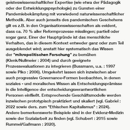
geisteswissenschaftlicher Expertise (wie etwa der Pädagogik
oder der Entwicklungspsychologie) zu Gunsten einer
Pandemiebekämpfung mit vorwiedend naturwissenschaftlicher
Methodik. Aber auch jenseits des pandemischen Geschehens
gilt es z.B. in den Organisationswissenschaften als evident,
dass ca. 70 % aller Reformprozesse misslingen; partiell oder
sogar ganz. Einer der Hauptgründe ist das menschliche
Verhalten, das in diesem Kontext entweder ganz oder zum Teil
ausgeblendet wird; anstatt hier systematisch das Wissen
der
"mikropolitischen Forschung"
zu bemühen
(Klenk/Nullmeier : 2004) und durch geeignete
Prozessevaluationen zu integrieren (Bussmann, u.a. : 1997
sowie Piko : 2006). Umgekehrt lassen sich inzwischen aber
auch progressive Governance-Formen beobachten, in denen
soziales - und moralisches Wissen als Entscheidungsprämisse
in die Intelligence der entscheidungsverantwortlichen
Personen einfließt. Entsprechende Geschäftsmodelle werden
inzwischen prototypisch praktiziert und skaliert (vgl. Gabriel :
2022 sowie ders. zum "Ethischen Kapitalismus" : 2024).
Andere bemerkenswerte Beispiele sind in der Evidenz-Medizin
sowie der Sozialarbeit zu finden (vgl. Schubert : 2015 sowie
Rummel/Gaßmann : 2020).