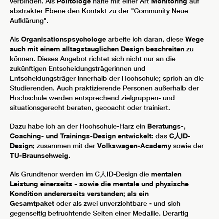
verbinden. Als
Politologe
halte mit einer Art
Monitoring
auf
abstrakter Ebene den Kontakt zu der "Community Neue
Aufklärung".
Als
Organisationspsychologe
arbeite ich daran, diese
Wege
auch mit einem alltagstauglichen Design beschreiten
zu
können. Dieses Angebot richtet sich nicht nur an die
zukünftigen Entscheidungsträgerinnen und
Entscheidungsträger innerhalb der Hochschule; sprich an die
Studierenden. Auch praktizierende Personen außerhalb der
Hochschule werden entsprechend zielgruppen- und
situationsgerecht beraten, gecoacht oder trainiert.
Dazu habe ich an der Hochschule-Harz ein
Beratungs-,
Coaching- und Trainings-Design entwickelt:
das
C人ID-
Design;
zusammen mit der
Volkswagen-Academy
sowie der
TU-Braunschweig.
Als Grundtenor werden im C人ID-Design die
mentalen
Leistung
einerseits - sowie die
mentale und physische
Kondition andererseits verstanden; als ein
Gesamtpaket
oder als zwei unverzichtbare - und sich
gegenseitig befruchtende Seiten einer Medaille. Derartig