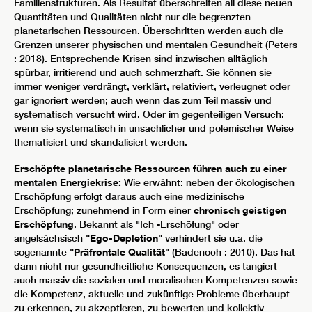
Familienstrukturen. Als Resultat überschreiten all diese neuen
Quantitäten und Qualitäten nicht nur die begrenzten
planetarischen Ressourcen. Überschritten werden auch die
Grenzen unserer physischen und mentalen Gesundheit (Peters
: 2018). Entsprechende Krisen sind inzwischen alltäglich
spürbar, irritierend und auch schmerzhaft. Sie können sie
immer weniger verdrängt, verklärt, relativiert, verleugnet oder
gar ignoriert werden; auch wenn das zum Teil massiv und
systematisch versucht wird. Oder im gegenteiligen Versuch:
wenn sie systematisch in unsachlicher und polemischer Weise
thematisiert und skandalisiert werden.
Erschöpfte planetarische Ressourcen führen auch zu einer
mentalen Energiekrise:
Wie erwähnt: neben der ökologischen
Erschöpfung erfolgt daraus auch eine medizinische
Erschöpfung; zunehmend in Form einer
chronisch geistigen
Erschöpfung
. Bekannt als "Ich -Erschöfung" oder
angelsächsisch
"Ego-Depletion"
verhindert sie u.a. die
sogenannte
"Präfrontale Qualität
" (Badenoch : 2010). Das hat
dann nicht nur gesundheitliche Konsequenzen, es tangiert
auch massiv die sozialen und moralischen Kompetenzen sowie
die Kompetenz, aktuelle und zukünftige Probleme überhaupt
zu erkennen, zu akzeptieren, zu bewerten und kollektiv