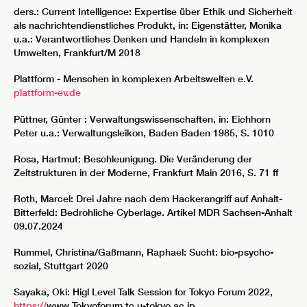
ders.: Current Intelligence: Expertise über Ethik und Sicherheit
als nachrichtendienstliches Produkt, in: Eigenstätter, Monika
u.a.: Verantwortliches Denken und Handeln in komplexen
Umwelten, Frankfurt/M 2018
Plattform - Menschen in komplexen Arbeitswelten e.V.
plattform-ev.de
Püttner, Günter : Verwaltungswissenschaften, in: Eichhorn
Peter u.a.: Verwaltungsleikon, Baden Baden 1985, S. 1010
Rosa, Hartmut: Beschleunigung. Die Veränderung der
Zeitstrukturen in der Moderne, Frankfurt Main 2016, S. 71 ff
Roth, Marcel: Drei Jahre nach dem Hackerangriff auf Anhalt-
Bitterfeld: Bedrohliche Cyberlage. Artikel MDR Sachsen-Anhalt
09.07.2024
Rummel, Christina/Gaßmann, Raphael: Sucht: bio-psycho-
sozial, Stuttgart 2020
Sayaka, Oki: Higl Level Talk Session for Tokyo Forum 2022,
https://
www.Tokyoforum.tc.u-tokyo.ac.jp