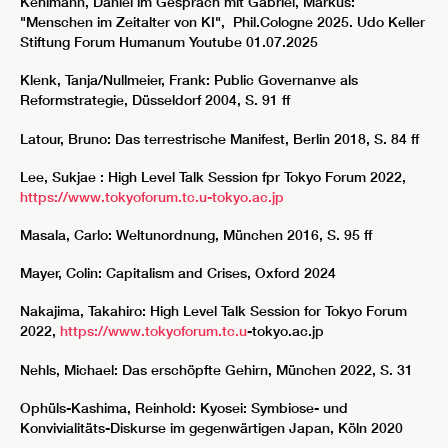
Kehlmann, Daniel im Gespräch mit Gabriel, Markus:
"Menschen im Zeitalter von KI", Phil.Cologne 2025. Udo Keller
Stiftung Forum Humanum Youtube 01.07.2025
Klenk, Tanja/Nullmeier, Frank: Public Governanve als
Reformstrategie, Düsseldorf 2004, S. 91 ff
Latour, Bruno: Das terrestrische Manifest, Berlin 2018, S. 84 ff
Lee, Sukjae : High Level Talk Session fpr Tokyo Forum 2022,
https://www.tokyoforum.tc.u-tokyo.ac.jp
Masala, Carlo: Weltunordnung, München 2016, S. 95 ff
Mayer, Colin: Capitalism and Crises, Oxford 2024
Nakajima, Takahiro: High Level Talk Session for Tokyo Forum
2022,
https://www.tokyoforum.tc.u
-tokyo.ac.jp
Nehls, Michael: Das erschöpfte Gehirn, München 2022, S. 31
Ophüls-Kashima, Reinhold: Kyosei: Symbiose- und
Konvivialitäts-Diskurse im gegenwärtigen Japan, Köln 2020