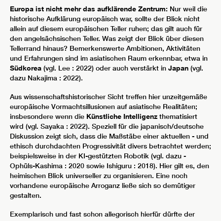
Europa ist nicht mehr das aufklärende Zentrum:
Nur weil die
historische Aufklärung europäisch war, sollte der Blick nicht
allein auf diesem europäischen Teller ruhen; das gilt auch für
den angelsächsischen Teller. Was zeigt der Blick über diesen
Tellerrand hinaus? Bemerkenswerte Ambitionen, Aktivitäten
und Erfahrungen sind im asiatischen Raum erkennbar, etwa in
Südkorea
(vgl. Lee : 2022) oder auch verstärkt in
Japan
(vgl.
dazu Nakajima : 2022).
Aus wissenschaftshistorischer Sicht treffen hier unzeitgemäße
europäische Vormachtsillusionen auf asiatische Realitäten;
insbesondere wenn die
Künstliche Intelligenz
thematisiert
wird (vgl. Sayaka : 2022). Speziell für die japanisch/deutsche
Diskussion zeigt sich, dass die Maßstäbe einer aktuellen - und
ethisch durchdachten Progressivität divers betrachtet werden;
beispielsweise in der KI-gestützten Robotik (vgl. dazu -
Ophüls-Kashima : 2020 sowie Ishiguru : 2018). Hier gilt es, den
heimischen Blick universeller zu organisieren. Eine noch
vorhandene europäische Arroganz ließe sich so demütiger
gestalten.
Exemplarisch und fast schon allegorisch hierfür dürfte der