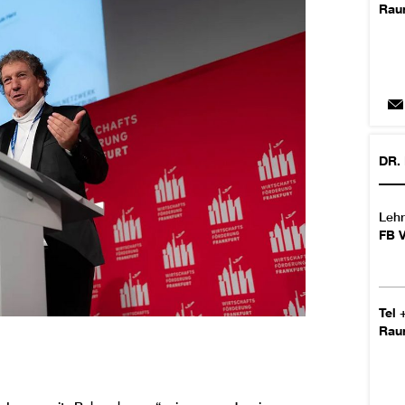
Ra
DR.
Lehr
FB 
Tel
Ra