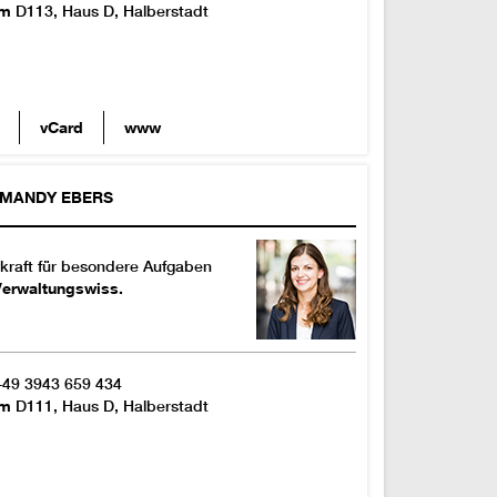
um
D113, Haus D, Halberstadt
vCard
www
MANDY
EBERS
kraft für besondere Aufgaben
Verwaltungswiss.
+49 3943 659 434
um
D111, Haus D, Halberstadt