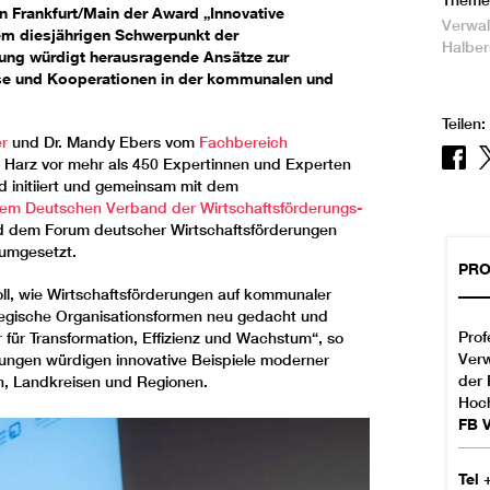
Theme
n Frankfurt/Main der Award „Innovative
Verwal
dem diesjährigen Schwerpunkt der
Halber
ung würdigt herausragende Ansätze zur
sse und Kooperationen in der kommunalen und
Teilen:
er
und Dr. Mandy Ebers vom
Fachbereich
Harz vor mehr als 450 Expertinnen und Experten
d initiiert und gemeinsam mit dem
em Deutschen Verband der Wirtschaftsförderungs-
 dem Forum deutscher Wirtschaftsförderungen
 umgesetzt.
PRO
oll, wie Wirtschaftsförderungen auf kommunaler
ategische Organisationsformen neu gedacht und
Prof
für Transformation, Effizienz und Wachstum“, so
Verw
hnungen würdigen innovative Beispiele moderner
der 
n, Landkreisen und Regionen.
Hoch
FB 
Tel