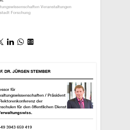
n:
tungswissenschaften
Veranstaltungen
stadt
Forschung
F. DR.
JÜRGEN
STEMBER
essor für
altungswissenschaften / Präsident
Rektorenkonferenz der
schulen für den öffentlichen Dienst
Verwaltungswiss.
+49 3943 659 419