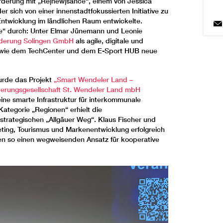
rderung mit „Re|new|sance“, einem von Jessica
er sich von einer innenstadtfokussierten Initiative zu
ntwicklung im ländlichen Raum entwickelte.
dte“ durch: Unter Elmar Jünemann und Leonie
rderung Solingen GmbH
als agile, digitale und
en wie dem TechCenter und dem E-Sport HUB neue
urde das Projekt
„Smart Wendeler Land –
derungsgesellschaft St. Wendeler Land mbH
ine smarte Infrastruktur für interkommunale
Kategorie „Regionen“ erhielt die
 strategischen „Allgäuer Weg“. Klaus Fischer und
ting, Tourismus und Markenentwicklung erfolgreich
n so einen wegweisenden Ansatz für kooperative