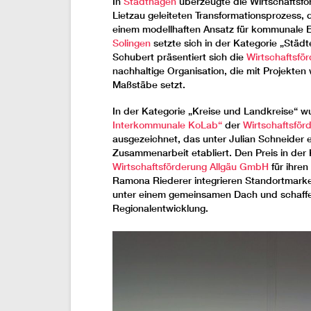
In
Stadthagen
überzeugte die Wirtschaftsfö
Lietzau geleiteten Transformationsprozess, d
einem modellhaften Ansatz für kommunale E
Solingen
setzte sich in der Kategorie „Stä
Schubert präsentiert sich die
Wirtschaftsfö
nachhaltige Organisation, die mit Projekt
Maßstäbe setzt.
In der Kategorie „Kreise und Landkreise“ w
Interkommunale KoLab“
der
Wirtschaftsför
ausgezeichnet, das unter Julian Schneider e
Zusammenarbeit etabliert. Den Preis in der 
Wirtschaftsförderung Allgäu GmbH
für ihren
Ramona Riederer integrieren Standortmarke
unter einem gemeinsamen Dach und schaffe
Regionalentwicklung.