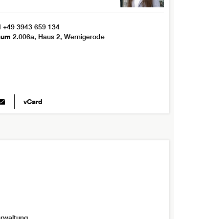
l
+49 3943 659 134
aum
2.006a, Haus 2, Wernigerode
vCard
erwaltung