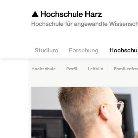
Studium
Forschung
Hochschu
Hochschule
Profil
Leitbild
Familienfr