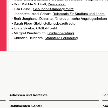
- Dr.in Matilde S. Groß,
Personalrat
- Lisa Hessel,
Gesundheitsmanagement
- Jeannette Israel-Schart,
Referentin für Studium und Lehre
- Berit Junghans,
Dezernat für studentische Angelegenheiten
- Sarah Piper,
Gleichstellungsbeauftragte
- Linda Skiebe,
CASE-Projekt
- Margret Wachsmuth,
Studienberatun
g
- Christian Reinboth,
Stabstelle Forschung
Adressen und Kontakte
Fo
Dokumenten-Center
Koo