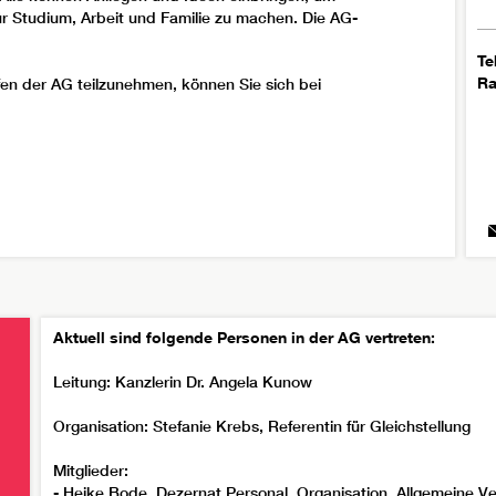
r Studium, Arbeit und Familie zu machen. Die AG-
Te
R
en der AG teilzunehmen, können Sie sich bei
Aktuell sind folgende Personen in der AG vertreten:
Leitung: Kanzlerin Dr. Angela Kunow
Organisation: Stefanie Krebs, Referentin für Gleichstellung
Mitglieder:
- Heike Bode,
Dezernat Personal, Organisation, Allgemeine V