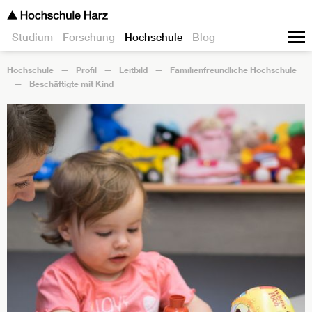
Studium
Forschung
Hochschule
Blog
Hochschule
Profil
Leitbild
Familienfreundliche Hochschule
Beschäftigte mit Kind