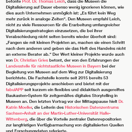
betonte
Prof. Dr. Thomas Leich
, dass die Museen die
Digitalisierung auf Dauer ebenso wenig ignorieren können, wie
dies auch Unternehmen unmöglich ist: „Es führt kein Weg
mehr zurück in analoge Zeiten“. Den Museen empfahl Leich,
nicht zu viele Ressourcen für die Erarbeitung umfangreicher
Digitalisierungsstrategien einzusetzen, die bei ihrer
Verabschiedung nicht selten bereits wieder überholt sind:
„Fangen sie mit kleinen Projekten an, machen sie einen Schritt
nach dem anderen und geben sie das Heft des Handelns nicht
an externe Berater ab.“ Der Wert kleiner Projekte wurde auch
von
Dr. Christian Gries
betont, der von den Erfahrungen der
Landesstelle für nichtstaatliche Museen in Bayern
bei der
Begleitung von Museen auf dem Weg zur Digitalisierung
berichtete. Die Fachstelle konnte seit 2015 bereits 53
Digitalisierungsprojekte anschieben und bietet mit der
fabulAPP
seit kurzem ein flexibles und didaktisch ausgereiftes
Baukasten-System für zeitgemäßes digitales Storytelling in
Museen an. Den letzten Vortrag vor der Mittagspause hielt
Dr.
Katrin Moeller
, die Leiterin des
Historischen Datenzentrums
Sachsen-Anhalt an der Martin-Luther-Universität Halle-
Wittenberg
, die über die Vorteile zentraler Datenrepositorien
zur langfristigen Verfügbarmachung von digitalisierten Quellen
und Forschungsdaten referierte.