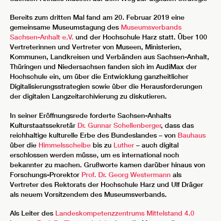
Bereits zum dritten Mal fand am 20. Februar 2019 eine
gemeinsame Museumstagung des
Museumsverbands
Sachsen-Anhalt e.V.
und der Hochschule Harz statt. Über 100
Vertreterinnen und Vertreter von Museen, Ministerien,
Kommunen, Landkreisen und Verbänden aus Sachsen-Anhalt,
Thüringen und Niedersachsen fanden sich im AudiMax der
Hochschule ein, um über die Entwicklung ganzheitlicher
Digitalisierungsstrategien sowie über die Herausforderungen
der digitalen Langzeitarchivierung zu diskutieren.
In seiner Eröffnungsrede forderte Sachsen-Anhalts
Kulturstaatssekretär
Dr. Gunnar Schellenberger
, dass das
reichhaltige kulturelle Erbe des Bundeslandes – von
Bauhaus
über die
Himmelsscheibe
bis zu
Luther
– auch digital
erschlossen werden müsse, um es international noch
bekannter zu machen. Grußworte kamen darüber hinaus von
Forschungs-Prorektor
Prof. Dr. Georg Westermann
als
Vertreter des Rektorats der Hochschule Harz und Ulf Dräger
als neuem Vorsitzendem des Museumsverbands.
Als Leiter des
Landeskompetenzzentrums Mittelstand 4.0