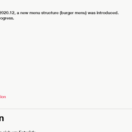
 2020.12, a new menu structure (burger menu) was introduced.
rogress.
tion
n