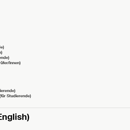
de)
n)
ende)
rüfer/innen)
ierende)
(für Studierende)
English)