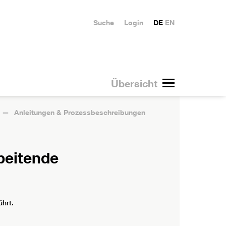
Suche
Login
DE
EN
Übersicht
Anleitungen & Prozessbeschreibungen
beitende
hrt.