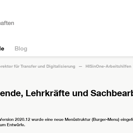
le
Blog
rektor für Transfer und Digitalisierung
HISinOne-Arbeitshilfen
rende, Lehrkräfte und Sachbear
Version 2020.12 wurde eine neue Menüstruktur (Burger-Menu) eingefü
 um Entwürfe.