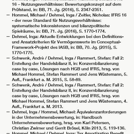
16 – Nutzungsverhältnisse: Bewertungskonzept auf dem
Prüfstand, in: BB, 71. Jg. (2016), S. 2347-2351.
Hommel, Michael / Dehmel, Inga / Zeitler, Nicholas: IFRS 16
- der neue Standard für Nutzungsverhältnisse:
systematische Inkonsistenzen und bilanzpolitische
Spielräume, in: BB, 71. Jg. (2016), S. 1770-1774.
Dehmel, Inga: Aktuelle Entwicklungen bei den Definitions-
und Ansatzkriterien für Vermögenswerte im Conceptual-
Framework-Projekt des IASB, in: BB, 70. Jg. (2015), S.
1770-1775.
Schwenk, Andrè / Dehmel, Inga / Rammert, Stefan: Fall 2:
Erstellung der Handelsbilanz II, in: Konzernbilanzierung
case by case, Lösungen nach HGB und IFRS, hrsg. von
Michael Hommel, Stefan Rammert und Jens Wüstemann, 5.
Aufl., Frankfurt a. M. 2015, S. 58-89.
Schwenk, Andrè / Dehmel, Inga / Rammert, Stefan: Fall 2:
Erstellung der Handelsbilanz II, in: Konzernbilanzierung
case by case, Lösungen nach HGB und IFRS, hrsg. von
Michael Hommel, Stefan Rammert und Jens Wüstemann, 4.
Aufl., Frankfurt a. M. 2013.
Dehmel, Inga / Hommel, Michael: Äquivalenzanforderungen
in der Unternehmensbewertung, in: Handbuch
Unternehmensbewertung, hrsg. von Karl Petersen,
Christian Zwirner und Gerrit Brösel, Köln 2013, S. 119-136.
Hommel, Michael / Dehmel, Inga: Tax Amortization Benefit