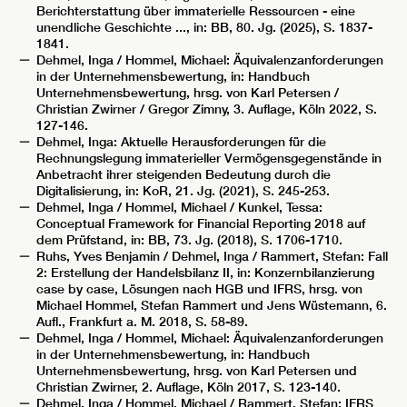
Berichterstattung über immaterielle Ressourcen - eine
unendliche Geschichte ..., in: BB, 80. Jg. (2025), S. 1837-
1841.
Dehmel, Inga / Hommel, Michael: Äquivalenzanforderungen
in der Unternehmensbewertung, in: Handbuch
Unternehmensbewertung, hrsg. von Karl Petersen /
Christian Zwirner / Gregor Zimny, 3. Auflage, Köln 2022, S.
127-146.
Dehmel, Inga: Aktuelle Herausforderungen für die
Rechnungslegung immaterieller Vermögensgegenstände in
Anbetracht ihrer steigenden Bedeutung durch die
Digitalisierung, in: KoR, 21. Jg. (2021), S. 245-253.
Dehmel, Inga / Hommel, Michael / Kunkel, Tessa:
Conceptual Framework for Financial Reporting 2018 auf
dem Prüfstand, in: BB, 73. Jg. (2018), S. 1706-1710.
Ruhs, Yves Benjamin / Dehmel, Inga / Rammert, Stefan: Fall
2: Erstellung der Handelsbilanz II, in: Konzernbilanzierung
case by case, Lösungen nach HGB und IFRS, hrsg. von
Michael Hommel, Stefan Rammert und Jens Wüstemann, 6.
Aufl., Frankfurt a. M. 2018, S. 58-89.
Dehmel, Inga / Hommel, Michael: Äquivalenzanforderungen
in der Unternehmensbewertung, in: Handbuch
Unternehmensbewertung, hrsg. von Karl Petersen und
Christian Zwirner, 2. Auflage, Köln 2017, S. 123-140.
Dehmel, Inga / Hommel, Michael / Rammert, Stefan: IFRS