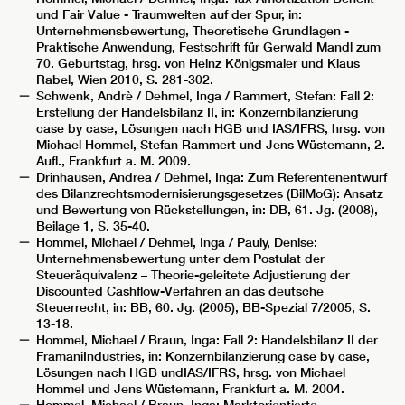
und Fair Value - Traumwelten auf der Spur, in:
Unternehmensbewertung, Theoretische Grundlagen -
Praktische Anwendung, Festschrift für Gerwald Mandl zum
70. Geburtstag, hrsg. von Heinz Königsmaier und Klaus
Rabel, Wien 2010, S. 281-302.
Schwenk, Andrè / Dehmel, Inga / Rammert, Stefan: Fall 2:
Erstellung der Handelsbilanz II, in: Konzernbilanzierung
case by case, Lösungen nach HGB und IAS/IFRS, hrsg. von
Michael Hommel, Stefan Rammert und Jens Wüstemann, 2.
Aufl., Frankfurt a. M. 2009.
Drinhausen, Andrea / Dehmel, Inga: Zum Referentenentwurf
des Bilanzrechtsmodernisierungsgesetzes (BilMoG): Ansatz
und Bewertung von Rückstellungen, in: DB, 61. Jg. (2008),
Beilage 1, S. 35-40.
Hommel, Michael / Dehmel, Inga / Pauly, Denise:
Unternehmensbewertung unter dem Postulat der
Steueräquivalenz – Theorie-geleitete Adjustierung der
Discounted Cashflow-Verfahren an das deutsche
Steuerrecht, in: BB, 60. Jg. (2005), BB-Spezial 7/2005, S.
13-18.
Hommel, Michael / Braun, Inga: Fall 2: Handelsbilanz II der
FramaniIndustries, in: Konzernbilanzierung case by case,
Lösungen nach HGB undIAS/IFRS, hrsg. von Michael
Hommel und Jens Wüstemann, Frankfurt a. M. 2004.
Hommel, Michael / Braun, Inga: Marktorientierte