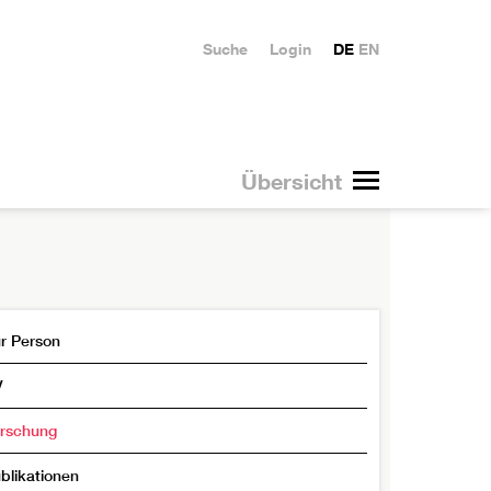
Suche
Login
DE
EN
Übersicht
r Person
V
rschung
blikationen