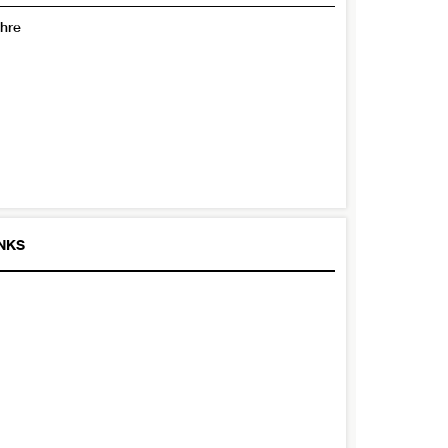
hre
INKS