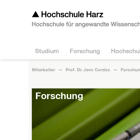
Studium
Forschung
Hochschu
Mitarbeiter
Prof. Dr. Jens Cordes
Forschu
Forschung