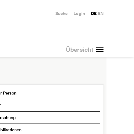
Suche
Login
DE
EN
Übersicht
r Person
V
rschung
blikationen