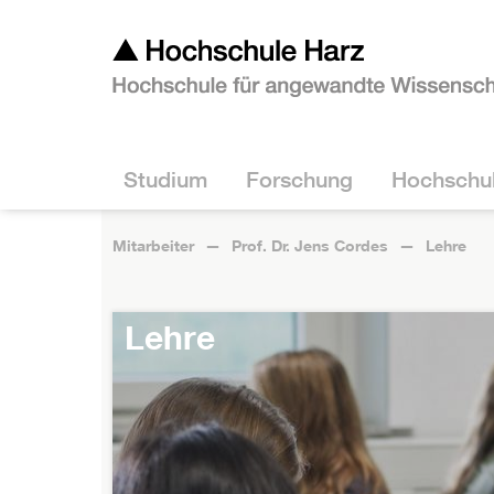
Studium
Forschung
Hochschu
Mitarbeiter
Prof. Dr. Jens Cordes
Lehre
Lehre