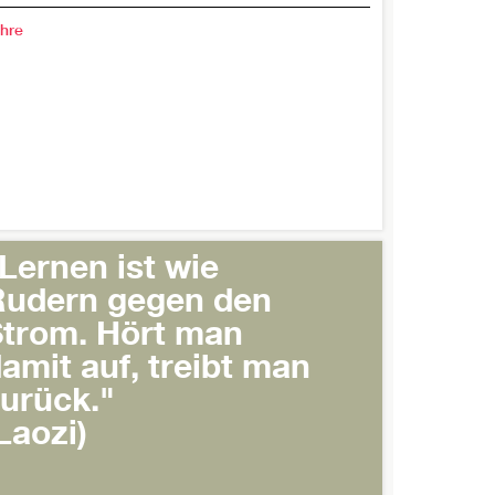
hre
Lernen ist wie
Rudern gegen den
trom. Hört man
amit auf, treibt man
urück."
Laozi)