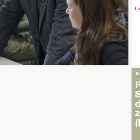
Le
"
S
d
z
(