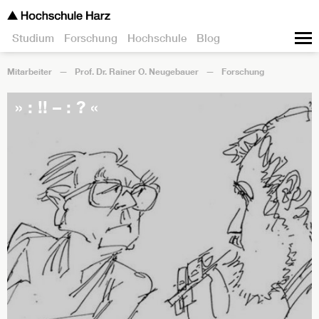
Studium
Forschung
Hochschule
Blog
Mitarbeiter
Prof. Dr. Rainer O. Neugebauer
Forschung
» : !! – : ? «