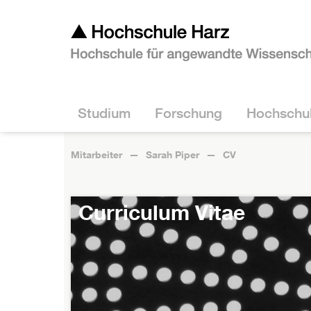
Studium
Forschung
Hochschu
Mitarbeiter
Sarah Piper
CV
Curriculum Vitae