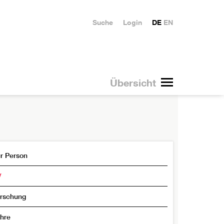
Suche
Login
DE
EN
Übersicht
r Person
V
rschung
hre