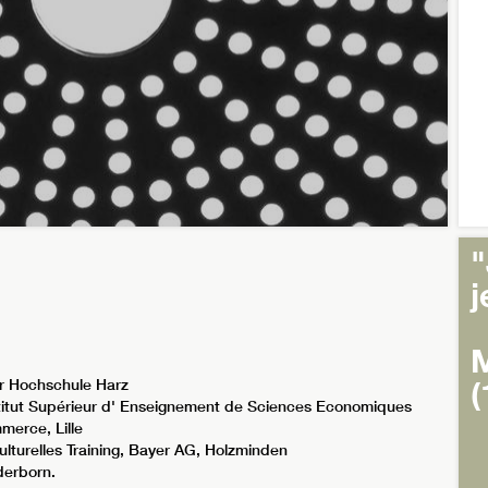
"
j
M
(
er Hochschule Harz
stitut Supérieur d' Enseignement de Sciences Economiques
merce, Lille
lturelles Training, Bayer AG, Holzminden
derborn.