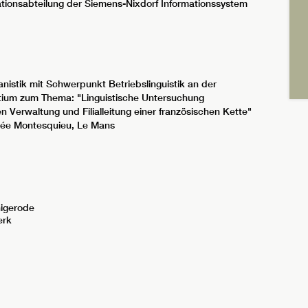
ationsabteilung der Siemens-Nixdorf Informationssystem
istik mit Schwerpunkt Betriebslinguistik an der
rtium zum Thema: "Linguistische Untersuchung
 Verwaltung und Filialleitung einer französischen Kette"
ycée Montesquieu, Le Mans
nigerode
erk