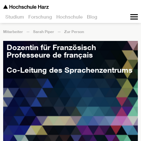
Studium
Forschung
Hochschule
Blog
Mitarbeiter
Sarah Piper
Zur Person
Dozentin für Französisch
Professeure de français
Co-Leitung des Sprachenzentrums