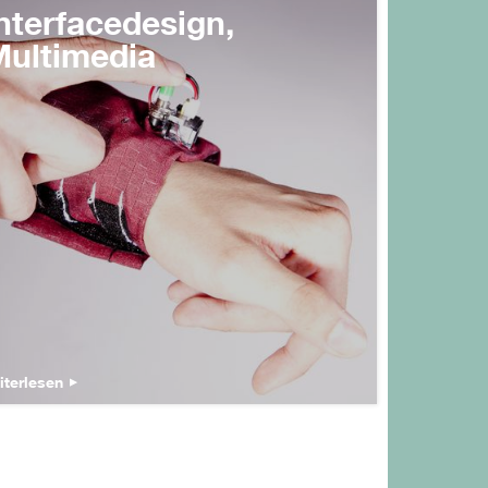
nterfacedesign,
ultimedia
iterlesen