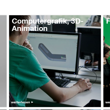
Computergrafik, 3D-
F
Animation
weiterlesen
we