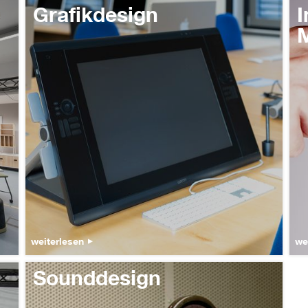
Grafikdesign
I
M
weiterlesen
we
Sounddesign