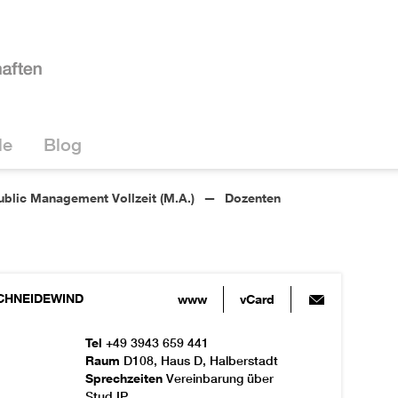
le
Blog
ublic Management Vollzeit (M.A.)
Dozenten
CHNEIDEWIND
www
vCard
Tel
+49 3943 659 441
Raum
D108, Haus D, Halberstadt
Sprechzeiten
Vereinbarung über
Stud.IP