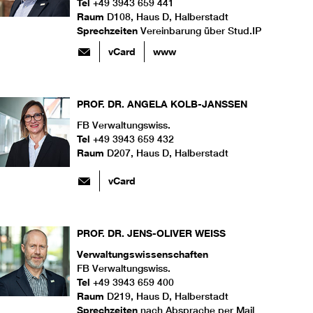
Tel
+49 3943 659 441
Raum
D108, Haus D, Halberstadt
Sprechzeiten
Vereinbarung über Stud.IP
vCard
www
PROF. DR.
ANGELA
KOLB-JANSSEN
FB Verwaltungswiss.
Tel
+49 3943 659 432
Raum
D207, Haus D, Halberstadt
vCard
PROF. DR.
JENS-OLIVER
WEISS
Verwaltungswissenschaften
FB Verwaltungswiss.
Tel
+49 3943 659 400
Raum
D219, Haus D, Halberstadt
Sprechzeiten
nach Absprache per Mail