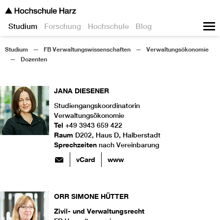
Studium
Forschung
Hochschule
Blog
Studium
FB Verwaltungswissenschaften
Verwaltungsökonomie
Dozenten
JANA
DIESENER
Studiengangskoordinatorin
Verwaltungsökonomie
Tel
+49 3943 659 422
Raum
D202, Haus D, Halberstadt
Sprechzeiten
nach Vereinbarung
vCard
www
ORR
SIMONE
HÜTTER
Zivil- und Verwaltungsrecht