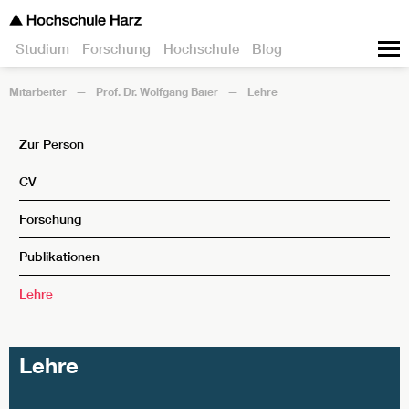
Studium
Forschung
Hochschule
Blog
Mitarbeiter
Prof. Dr. Wolfgang Baier
Lehre
Zur Person
CV
Forschung
Publikationen
Lehre
Lehre