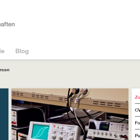
le
Blog
erson
Zu
C
Fo
Pu