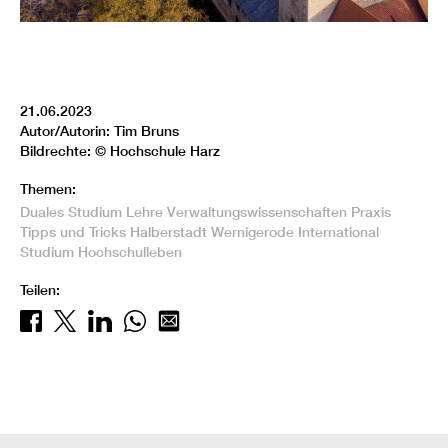
21.06.2023
Autor/Autorin: Tim Bruns
Bildrechte: © Hochschule Harz
Themen:
Duales Studium
Lehre
Verwaltungswissenschaften
Praxis
Tipps und Tricks
Halberstadt
Wernigerode
International
Studium
Hochschulleben
Teilen: