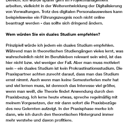
Bereich. Ich würde später gern im Projektmanagement
arbeiten, vielleicht in der Weiterentwicklung der Digitalisierung
von Verwaltungen. Trotz des digitalen Personalausweises kann
beispielsweise ein Führungszeugnis noch nicht online
beantragt werden - das sollte sich dringend ändern.
Wem würden Sie ein duales Studium empfehlen?
Prinzipiell würde ich jedem ein duales Studium empfehlen.
Während man in theoretischen Studiengängen vieles lernt, was
wahrscheinlich nicht im Berufsleben relevant sein wird, ist das
hier nicht bzw. viel weniger der Fall. Aber man muss motiviert
sein – ein duales Studium ist kein Prokrastinationsstudium. Die
Praxispartner achten zurecht darauf, dass man das Studium
ernst nimmt. Auch wenn man keine Semesterferien mehr hat
und viel lernen muss, ist dennoch das Interesse viel größer,
wenn man weiß, die Theorie findet Anwendung durch den
Praxisbezug. Ich lerne heute etwas, spreche regelmäßig mit
meinem Vorgesetzen, der mir dann sofort die Praxisbezüge
des neu Gelernten aufzeigt. In der Praxisphase merke ich
dann, wie ich durch den theoretischen Hintergrund immer
mehr verstehe und davon profitiere.