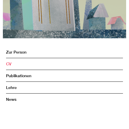
Zur Person
CV
Publikationen
Lehre
News