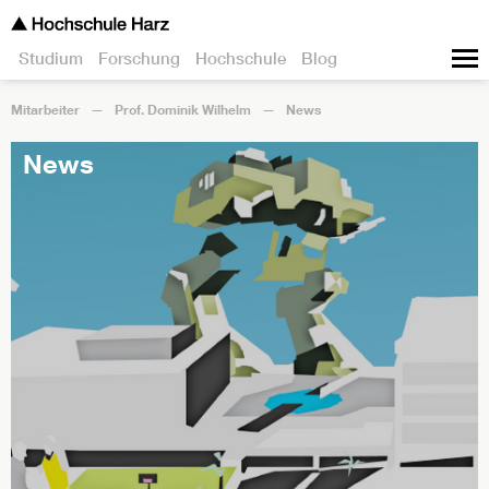
Studium
Forschung
Hochschule
Blog
Mitarbeiter
Prof. Dominik Wilhelm
News
News