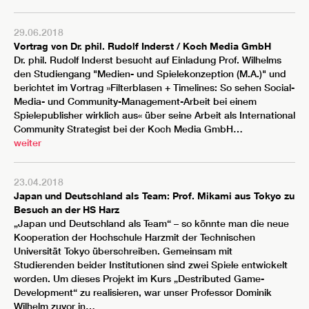
29.06.2018
Vortrag von Dr. phil. Rudolf Inderst / Koch Media GmbH
Dr. phil. Rudolf Inderst besucht auf Einladung Prof. Wilhelms
den Studiengang "Medien- und Spielekonzeption (M.A.)" und
berichtet im Vortrag »Filterblasen + Timelines: So sehen Social-
Media- und Community-Management-Arbeit bei einem
Spielepublisher wirklich aus« über seine Arbeit als International
Community Strategist bei der Koch Media GmbH…
weiter
23.04.2018
Japan und Deutschland als Team: Prof. Mikami aus Tokyo zu
Besuch an der HS Harz
„Japan und Deutschland als Team“ – so könnte man die neue
Kooperation der
Hochschule Harz
mit der
Technischen
Universität Tokyo
überschreiben. Gemeinsam mit
Studierenden beider Institutionen sind zwei Spiele entwickelt
worden. Um dieses Projekt im Kurs „Destributed Game-
Development“ zu realisieren, war unser
Professor Dominik
Wilhelm
zuvor in…