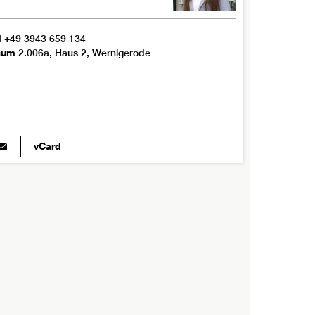
l
+49 3943 659 134
aum
2.006a, Haus 2, Wernigerode
vCard