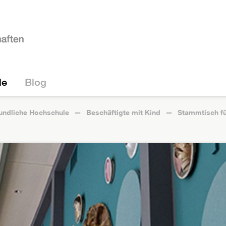
le
Blog
eundliche Hochschule
Beschäftigte mit Kind
Stammtisch fü