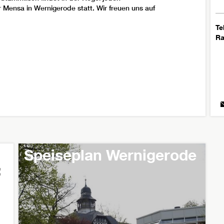
r Mensa in Wernigerode statt. Wir freuen uns auf
Te
R
Speiseplan Wernigerode
: