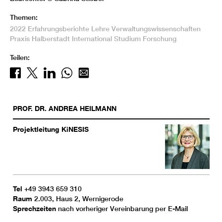
Themen:
2022
Erfahrungsberichte
Lehre
Verwaltungswissenschaften
Praxis
Halberstadt
International
Studium
Forschung
Teilen:
PROF. DR.
ANDREA
HEILMANN
Projektleitung KiNESIS
Tel
+49 3943 659 310
Raum
2.003, Haus 2, Wernigerode
Sprechzeiten
nach vorheriger Vereinbarung per E-Mail