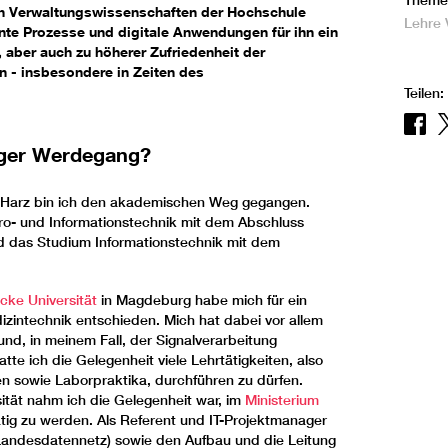
Theme
 Verwaltungswissenschaften der Hochschule
Lehre
ente Prozesse und digitale Anwendungen für ihn ein
 aber auch zu höherer Zufriedenheit der
n - insbesondere in Zeiten des
Teilen:
riger Werdegang?
e Harz bin ich den akademischen Weg gegangen.
tro- und Informationstechnik mit dem Abschluss
d das Studium Informationstechnik mit dem
cke Universität
in Magdeburg habe mich für ein
izintechnik entschieden. Mich hat dabei vor allem
nd, in meinem Fall, der Signalverarbeitung
tte ich die Gelegenheit viele Lehrtätigkeiten, also
 sowie Laborpraktika, durchführen zu dürfen.
ität nahm ich die Gelegenheit war, im
Ministerium
tig zu werden. Als Referent und IT-Projektmanager
s Landesdatennetz) sowie den Aufbau und die Leitung