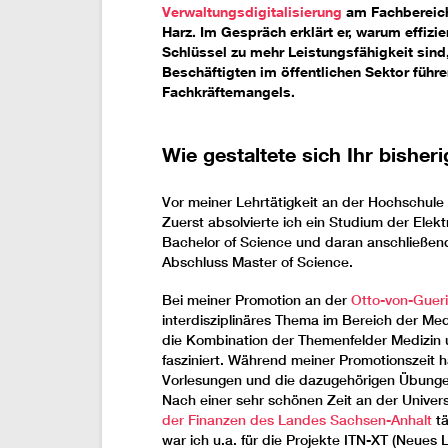
Verwaltungsdigitalisierung
am Fachbereich
Harz. Im Gespräch erklärt er, warum effizi
Schlüssel zu mehr Leistungsfähigkeit sind,
Beschäftigten im öffentlichen Sektor führe
Fachkräftemangels.
Wie gestaltete sich Ihr bishe
Vor meiner Lehrtätigkeit an der Hochschul
Zuerst absolvierte ich ein Studium der Elek
Bachelor of Science und daran anschließen
Abschluss Master of Science.
Bei meiner Promotion an der
Otto-von-Gueri
interdisziplinäres Thema im Bereich der Med
die Kombination der Themenfelder Medizin u
fasziniert. Während meiner Promotionszeit ha
Vorlesungen und die dazugehörigen Übungen
Nach einer sehr schönen Zeit an der Univers
der Finanzen des Landes Sachsen-Anhalt
tä
war ich u.a. für die Projekte ITN-XT (Neue