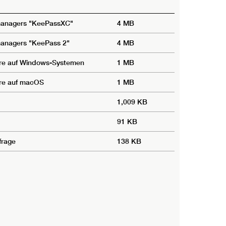
tmanagers "KeePassXC"
4 MB
managers "KeePass 2"
4 MB
erre auf Windows-Systemen
1 MB
erre auf macOS
1 MB
1,009 KB
91 KB
frage
138 KB