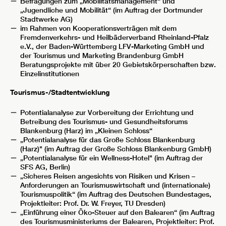
Befragungen zum „Mobilitätsmanagement“ und
„Jugendliche und Mobilität“ (im Auftrag der Dortmunder
Stadtwerke AG)
im Rahmen von Kooperationsverträgen mit dem
Fremdenverkehrs- und Heilbäderverband Rheinland-Pfalz
e.V., der Baden-Württemberg LFV-Marketing GmbH und
der Tourismus und Marketing Brandenburg GmbH
Beratungsprojekte mit über 20 Gebietskörperschaften bzw.
Einzelinstitutionen
Tourismus-/Stadtentwicklung
Potentialanalyse zur Vorbereitung der Errichtung und
Betreibung des Tourismus- und Gesundheitsforums
Blankenburg (Harz) im „Kleinen Schloss“
„Potentialanalyse für das Große Schloss Blankenburg
(Harz)" (im Auftrag der Große Schloss Blankenburg GmbH)
„Potentialanalyse für ein Wellness-Hotel" (im Auftrag der
SFS AG, Berlin)
„Sicheres Reisen angesichts von Risiken und Krisen –
Anforderungen an Tourismuswirtschaft und (internationale)
Tourismuspolitik“ (im Auftrag des Deutschen Bundestages,
Projektleiter: Prof. Dr. W. Freyer, TU Dresden)
„Einführung einer Öko-Steuer auf den Balearen“ (im Auftrag
des Tourismusministeriums der Balearen, Projektleiter: Prof.