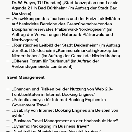
Dr. W. Freyer, TU Dresden) „Stadtkonzeption und Lokale
Agenda 21 in Bad Dürkheim“ (im Auftrag der Stadt Bad
Dürkheim)
„Auswirkungen des Tourismus und der Freizeitaktivitäten
auf besiedelte Bereiche des Grenzüberschreitenden
Biosphärenreservates Pfälzerwald-Nordvogesen“ (im
Auftrag der Verwaltungen Naturpark Pfälzerwald und
Nordvogesen)
„Touristisches Leitbild der Stadt Deidesheim“ (im Auftrag
der Stadt Deidesheim) „Kommunalmarketingkonzeption
Niederkirchen“ (im Auftrag der Gemeinde Niederkirchen)
„Offenes Forum für Tourismus“ (im Auftrag der
Verbandsgemeinde Lambrecht)
Travel Management
„Chancen und Risiken bei der Nutzung von Web 2.0-
Funktionlitäten in Internet Booking Engines"
„Potentialanalyse für Internet Booking Engines im
Government Travel"
„Usability von Internet Booking Engines am Beispiel von
cytric"
„Business Travel Management an der Hochschule Harz"
„Dynamic Packaging im Business Travel"
„Nachhaltige Abwicklung von Geschäftsreisen"