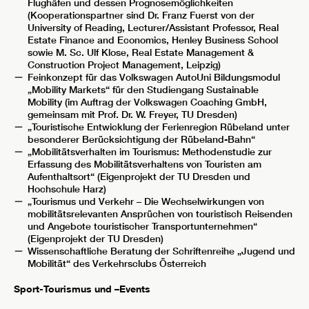
Flughäfen und dessen Prognosemöglichkeiten
(Kooperationspartner sind Dr. Franz Fuerst von der
University of Reading, Lecturer/Assistant Professor, Real
Estate Finance and Economics, Henley Business School
sowie M. Sc. Ulf Klose, Real Estate Management &
Construction Project Management, Leipzig)
Feinkonzept für das Volkswagen AutoUni Bildungsmodul
„Mobility Markets“ für den Studiengang Sustainable
Mobility (im Auftrag der Volkswagen Coaching GmbH,
gemeinsam mit Prof. Dr. W. Freyer, TU Dresden)
„Touristische Entwicklung der Ferienregion Rübeland unter
besonderer Berücksichtigung der Rübeland-Bahn“
„Mobilitätsverhalten im Tourismus: Methodenstudie zur
Erfassung des Mobilitätsverhaltens von Touristen am
Aufenthaltsort“ (Eigenprojekt der TU Dresden und
Hochschule Harz)
„Tourismus und Verkehr – Die Wechselwirkungen von
mobilitätsrelevanten Ansprüchen von touristisch Reisenden
und Angebote touristischer Transportunternehmen“
(Eigenprojekt der TU Dresden)
Wissenschaftliche Beratung der Schriftenreihe „Jugend und
Mobilität“ des Verkehrsclubs Österreich
Sport-Tourismus und –Events