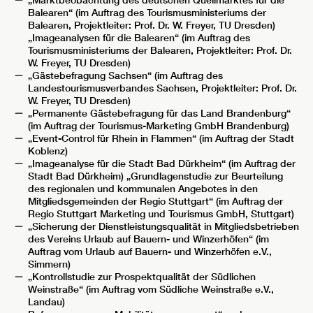
„Marktbeobachtung des deutschen Quellmarktes für die
Balearen“ (im Auftrag des Tourismusministeriums der
Balearen, Projektleiter: Prof. Dr. W. Freyer, TU Dresden)
„Imageanalysen für die Balearen“ (im Auftrag des
Tourismusministeriums der Balearen, Projektleiter: Prof. Dr.
W. Freyer, TU Dresden)
„Gästebefragung Sachsen“ (im Auftrag des
Landestourismusverbandes Sachsen, Projektleiter: Prof. Dr.
W. Freyer, TU Dresden)
„Permanente Gästebefragung für das Land Brandenburg“
(im Auftrag der Tourismus-Marketing GmbH Brandenburg)
„Event-Control für Rhein in Flammen“ (im Auftrag der Stadt
Koblenz)
„Imageanalyse für die Stadt Bad Dürkheim“ (im Auftrag der
Stadt Bad Dürkheim) „Grundlagenstudie zur Beurteilung
des regionalen und kommunalen Angebotes in den
Mitgliedsgemeinden der Regio Stuttgart“ (im Auftrag der
Regio Stuttgart Marketing und Tourismus GmbH, Stuttgart)
„Sicherung der Dienstleistungsqualität in Mitgliedsbetrieben
des Vereins Urlaub auf Bauern- und Winzerhöfen“ (im
Auftrag vom Urlaub auf Bauern- und Winzerhöfen e.V.,
Simmern)
„Kontrollstudie zur Prospektqualität der Südlichen
Weinstraße“ (im Auftrag vom Südliche Weinstraße e.V.,
Landau)