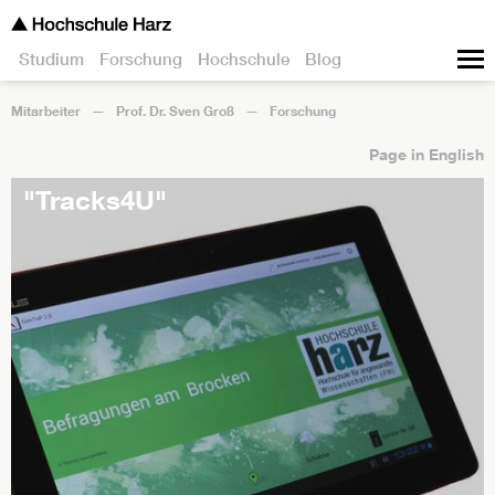
Studium
Forschung
Hochschule
Blog
Mitarbeiter
Prof. Dr. Sven Groß
Forschung
Page in English
"Tracks4U"