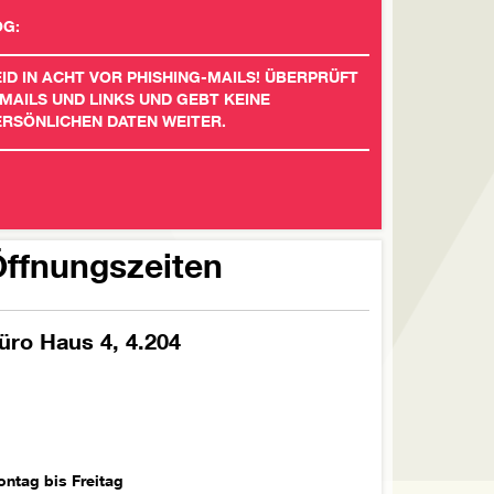
OG:
ID IN ACHT VOR PHISHING-MAILS! ÜBERPRÜFT
MAILS UND LINKS UND GEBT KEINE
ERSÖNLICHEN DATEN WEITER.
ffnungszeiten
üro Haus 4, 4.204
ntag bis Freitag