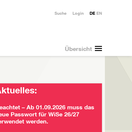
Suche
Login
DE
EN
Übersicht
ktuelles:
eachtet – Ab 01.09.2026 muss das
eue Passwort für WiSe 26/27
erwendet werden.