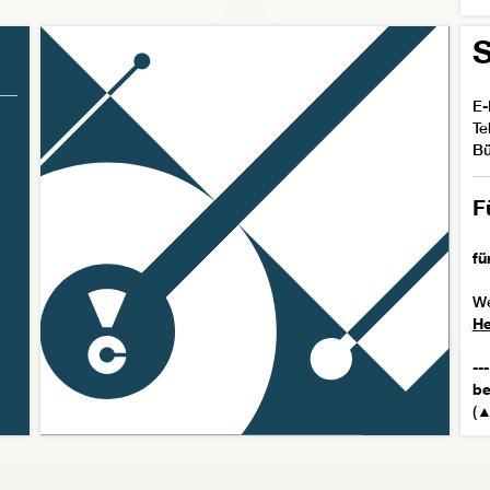
S
E-
Te
Bü
F
fü
We
He
---
be
(▲