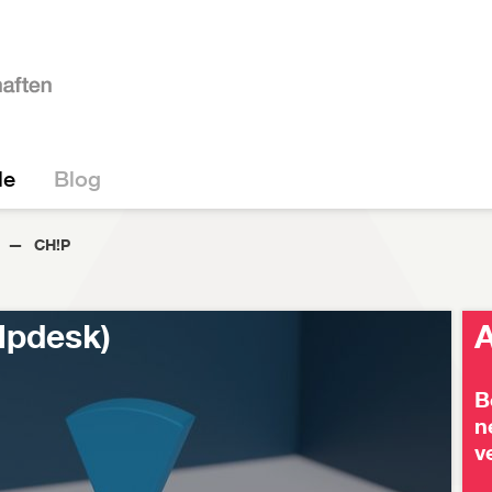
le
Blog
CH!P
lpdesk)
A
B
n
v