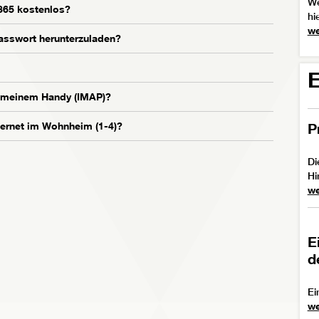
We
365 kostenlos?
hie
we
asswort herunterzuladen?
E
 meinem Handy (IMAP)?
P
ernet im Wohnheim (1-4)?
Di
Hi
we
E
d
Ei
we