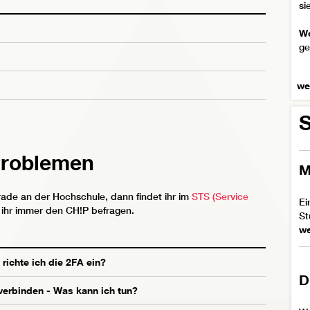
si
Wo
ge
we
Problemen
M
rade an der Hochschule, dann findet ihr im
STS (Service
Ei
 ihr immer den CH!P befragen.
St
we
richte ich die 2FA ein?
D
erbinden - Was kann ich tun?