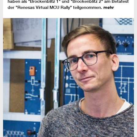
haben als "Brockenblitz 1" und "Brockenblitz 2" am Betatest
der "Renesas Virtual MCU Rally" teilgenommen.
mehr