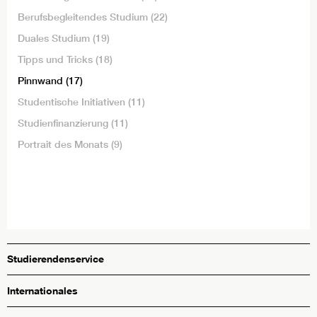
Berufsbegleitendes Studium
(22)
Duales Studium
(19)
Tipps und Tricks
(18)
Pinnwand
(17)
Studentische Initiativen
(11)
Studienfinanzierung
(11)
Portrait des Monats
(9)
Studierendenservice
Internationales