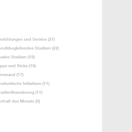
inrichtungen und Service
(27)
erufsbegleitendes Studium
(22)
uales Studium
(19)
ipps und Tricks
(18)
innwand
(17)
tudentische Initiativen
(11)
tudienfinanzierung
(11)
ortrait des Monats
(9)