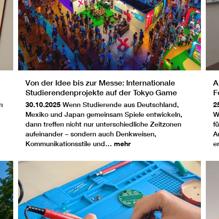
Von der Idee bis zur Messe: Internationale
A
Studierendenprojekte auf der Tokyo Game
F
Show
n
30.10.2025
Wenn Studierende aus Deutschland,
2
Mexiko und Japan gemeinsam Spiele entwickeln,
W
dann treffen nicht nur unterschiedliche Zeitzonen
f
aufeinander – sondern auch Denkweisen,
A
Kommunikationsstile und…
mehr
e