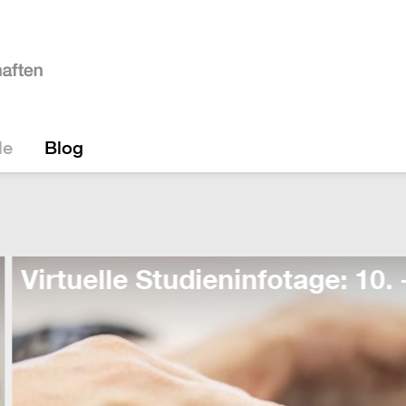
le
Blog
e: 10. - 14. August!