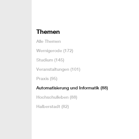
Themen
Alle Themen
Wernigerode
(172)
Studium
(145)
Veranstaltungen
(101)
Praxis
(95)
Automatisierung und Informatik
(88)
Hochschulleben
(88)
Halberstadt
(82)