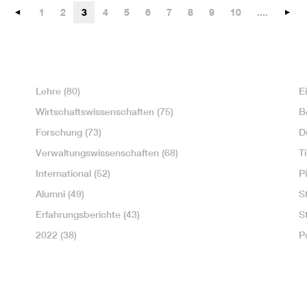
1
2
3
4
5
6
7
8
9
10
....
Lehre
(80)
E
Wirtschaftswissenschaften
(75)
B
Forschung
(73)
D
Verwaltungswissenschaften
(68)
T
International
(52)
P
Alumni
(49)
S
Erfahrungsberichte
(43)
S
2022
(38)
P