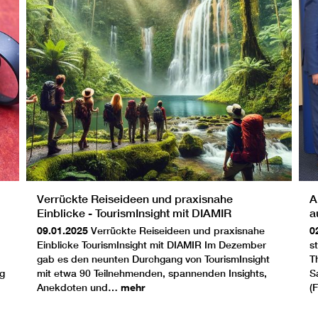
Verrückte Reiseideen und praxisnahe
A
Einblicke - TourismInsight mit DIAMIR
a
09.01.2025
Verrückte Reiseideen und praxisnahe
0
Einblicke TourismInsight mit DIAMIR Im Dezember
s
gab es den neunten Durchgang von TourismInsight
T
ng
mit etwa 90 Teilnehmenden, spannenden Insights,
S
Anekdoten und…
mehr
(