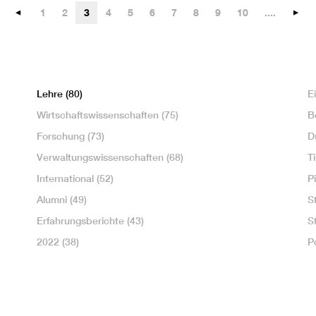
1
2
3
4
5
6
7
8
9
10
....
Lehre
(80)
E
Wirtschaftswissenschaften
(75)
B
Forschung
(73)
D
Verwaltungswissenschaften
(68)
T
International
(52)
P
Alumni
(49)
S
Erfahrungsberichte
(43)
S
2022
(38)
P