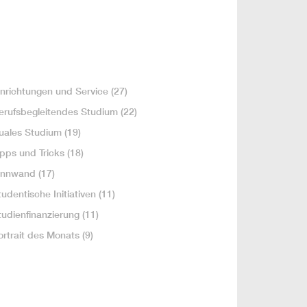
inrichtungen und Service
(27)
erufsbegleitendes Studium
(22)
uales Studium
(19)
ipps und Tricks
(18)
innwand
(17)
tudentische Initiativen
(11)
tudienfinanzierung
(11)
ortrait des Monats
(9)