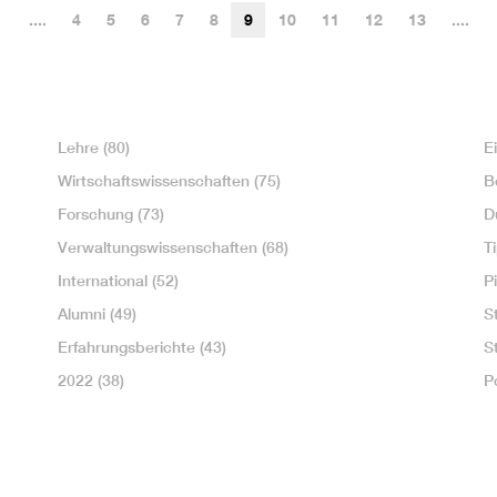
....
4
5
6
7
8
9
10
11
12
13
....
Lehre
(80)
E
Wirtschaftswissenschaften
(75)
B
Forschung
(73)
D
Verwaltungswissenschaften
(68)
T
International
(52)
P
Alumni
(49)
S
Erfahrungsberichte
(43)
S
2022
(38)
P