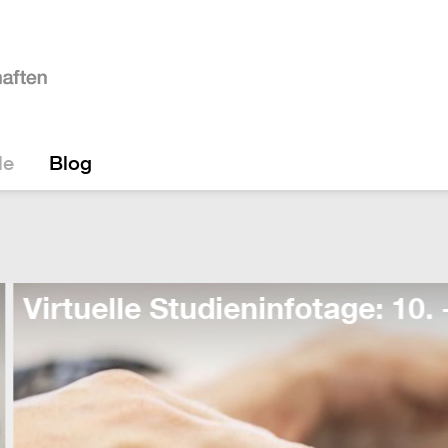
le
Blog
e: 10. - 14. August!