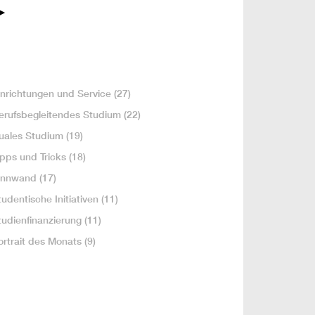
inrichtungen und Service
(27)
erufsbegleitendes Studium
(22)
uales Studium
(19)
ipps und Tricks
(18)
innwand
(17)
tudentische Initiativen
(11)
tudienfinanzierung
(11)
ortrait des Monats
(9)