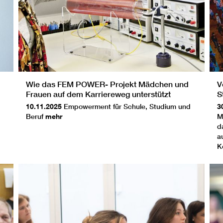
Wie das FEM POWER- Projekt Mädchen und
V
Frauen auf dem Karriereweg unterstützt
S
S
10.11.2025
Empowerment für Schule, Studium und
3
Beruf
mehr
M
d
a
K