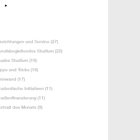
inrichtungen und Service
(27)
erufsbegleitendes Studium
(22)
uales Studium
(19)
ipps und Tricks
(18)
innwand
(17)
tudentische Initiativen
(11)
tudienfinanzierung
(11)
ortrait des Monats
(9)