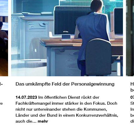
N-
Das umkämpfte Feld der Personalgewinnung
H
b
„
14.07.2023
Im öffentlichen Dienst rückt der
0
D
re
Fachkräftemangel immer stärker in den Fokus. Doch
S
nicht nur untereinander stehen die Kommunen,
I
Länder und der Bund in einem Konkurrenzverhältnis,
b
auch die…
mehr
d