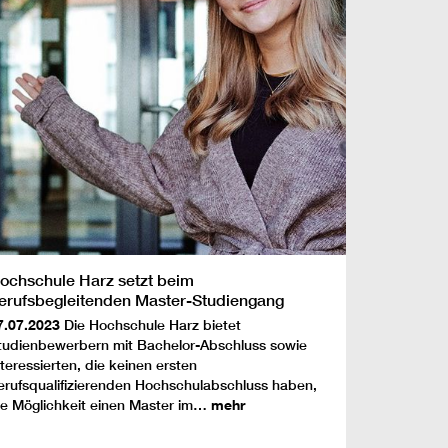
ochschule Harz setzt beim
erufsbegleitenden Master-Studiengang
Public Management“ auf mehr
7.07.2023
Die Hochschule Harz bietet
urchlässigkeit
tudienbewerbern mit Bachelor-Abschluss sowie
nteressierten, die keinen ersten
erufsqualifizierenden Hochschulabschluss haben,
ie Möglichkeit einen Master im…
mehr