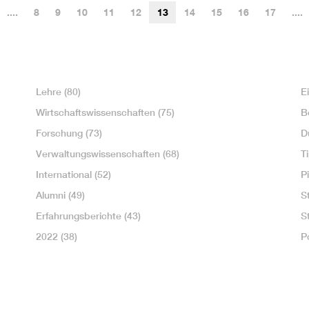
....
8
9
10
11
12
13
14
15
16
17
....
Lehre
(80)
E
Wirtschaftswissenschaften
(75)
B
Forschung
(73)
D
Verwaltungswissenschaften
(68)
T
International
(52)
P
Alumni
(49)
S
Erfahrungsberichte
(43)
S
2022
(38)
P