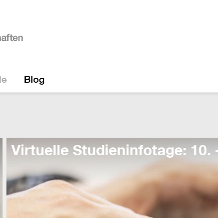
le
Blog
e: 10. - 14. August!