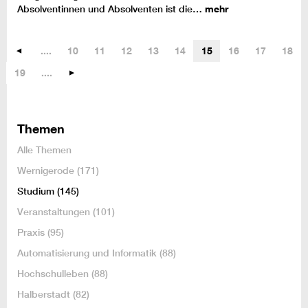
Absolventinnen und Absolventen ist die…
mehr
....
10
11
12
13
14
15
16
17
18
19
....
Themen
Alle Themen
Wernigerode
(171)
Studium
(145)
Veranstaltungen
(101)
Praxis
(95)
Automatisierung und Informatik
(88)
Hochschulleben
(88)
Halberstadt
(82)