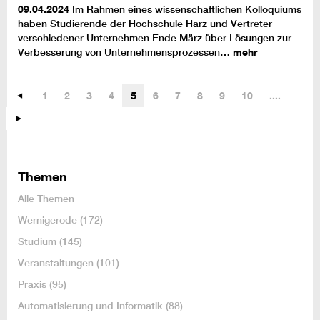
09.04.2024
Im Rahmen eines wissenschaftlichen Kolloquiums
haben Studierende der Hochschule Harz und Vertreter
verschiedener Unternehmen Ende März über Lösungen zur
Verbesserung von Unternehmensprozessen…
mehr
1
2
3
4
5
6
7
8
9
10
....
Themen
Alle Themen
Wernigerode
(172)
Studium
(145)
Veranstaltungen
(101)
Praxis
(95)
Automatisierung und Informatik
(88)