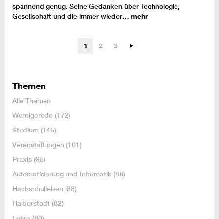
spannend genug. Seine Gedanken über Technologie,
Gesellschaft und die immer wieder…
mehr
1
2
3
Themen
Alle Themen
Wernigerode
(172)
Studium
(145)
Veranstaltungen
(101)
Praxis
(95)
Automatisierung und Informatik
(88)
Hochschulleben
(88)
Halberstadt
(82)
Lehre
(80)