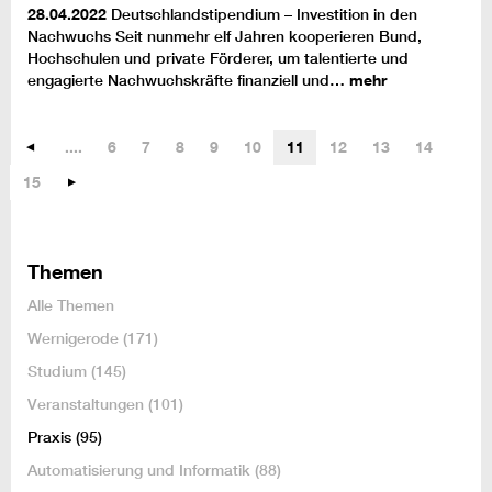
28.04.2022
Deutschlandstipendium – Investition in den
Nachwuchs Seit nunmehr elf Jahren kooperieren Bund,
Hochschulen und private Förderer, um talentierte und
engagierte Nachwuchskräfte finanziell und…
mehr
....
6
7
8
9
10
11
12
13
14
15
Themen
Alle Themen
Wernigerode
(171)
Studium
(145)
Veranstaltungen
(101)
Praxis
(95)
Automatisierung und Informatik
(88)