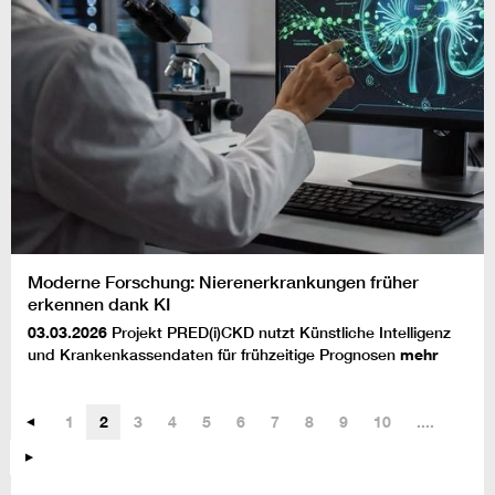
Moderne Forschung: Nierenerkrankungen früher
erkennen dank KI
03.03.2026
Projekt PRED(i)CKD nutzt Künstliche Intelligenz
und Krankenkassendaten für frühzeitige Prognosen
mehr
1
2
3
4
5
6
7
8
9
10
....